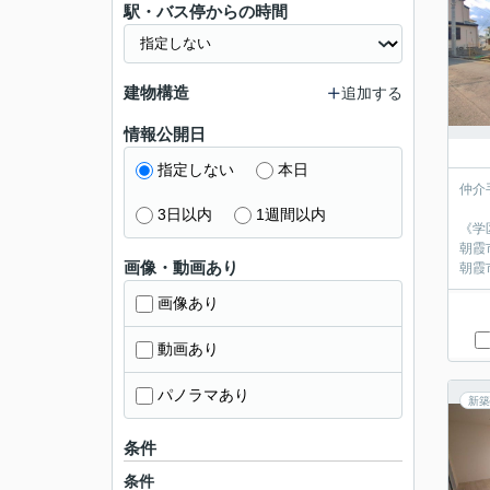
駅・バス停からの時間
建物構造
追加する
情報公開日
指定しない
本日
仲介
3日以内
1週間以内
《学
朝霞
画像・動画あり
朝霞
画像あり
動画あり
パノラマあり
新築
条件
条件