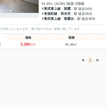
91.49㎡ (3LDK) /新築 /2階建
東武東上線
「
朝霞
」駅 徒歩14分
有楽町線
「
和光市
」駅 徒歩26分
東武東上線
「
朝霞台
」駅 徒歩38分
が12段くらいあります。通り抜けできない道路に面しています。
価格
面積
5,380
91.49㎡
万円
1