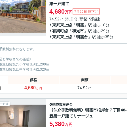
築一戸建て
4,680
7月26日 値下げ
万円
74.52㎡ (3LDK) /新築 /2階建
東武東上線
「
朝霞
」駅 徒歩16分
有楽町線
「
和光市
」駅 徒歩29分
東武東上線
「
朝霞台
」駅 徒歩35分
手数料無料になります。
区と学校までの距離》
市立朝霞第九小学校 距離1,200m
市立朝霞第四中学校 距離2,320m
価格
面積
4,680
74.52㎡
万円
一戸建
朝霞市
根岸台
《仲介手数料無料》朝霞市根岸台７丁目48-
新築一戸建てリナージュ
5,380
万円