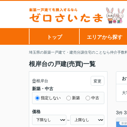
トップ
エリアから探す
埼玉県の新築一戸建て・建売分譲住宅のことなら仲介手数
根岸台の戸建(売買)一覧
お
根岸台
変更
新築・中古
大
指定しない
新築
中古
価格
3
3
件
～
新築