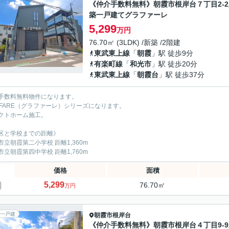
《仲介手数料無料》朝霞市根岸台７丁目2-2
築一戸建てグラファーレ
5,299
万円
76.70㎡ (3LDK) /新築 /2階建
東武東上線
「
朝霞
」駅 徒歩9分
有楽町線
「
和光市
」駅 徒歩20分
東武東上線
「
朝霞台
」駅 徒歩37分
手数料無料物件になります。
AFARE（グラファーレ）シリーズになります。
クトホーム施工。
区と学校までの距離》
市立朝霞第二小学校 距離1,360m
市立朝霞第四中学校 距離1,760m
価格
面積
5,299
76.70㎡
万円
一戸建
朝霞市
根岸台
《仲介手数料無料》朝霞市根岸台４丁目9-9