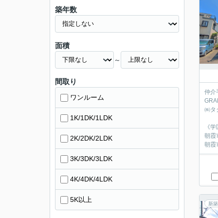
築年数
面積
～
間取り
仲介
ワンルーム
GR
㈱タ
1K/1DK/1LDK
《学
朝霞
2K/2DK/2LDK
朝霞
3K/3DK/3LDK
4K/4DK/4LDK
5K以上
新築