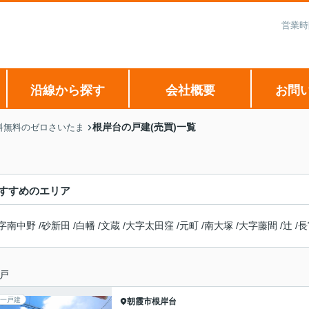
営業時
沿線から探す
会社概要
お問
根岸台の戸建(売買)一覧
料無料のゼロさいたま
すすめのエリア
字南中野
/
砂新田
/
白幡
/
文蔵
/
大字太田窪
/
元町
/
南大塚
/
大字藤間
/
辻
/
長
戸
一戸建
朝霞市
根岸台