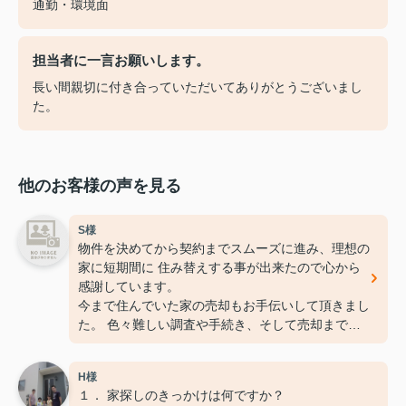
通勤・環境面
担当者に一言お願いします。
長い間親切に付き合っていただいてありがとうございまし
た。
他のお客様の声を見る
S様
物件を決めてから契約までスムーズに進み、理想の
家に短期間に 住み替えする事が出来たので心から
感謝しています。
今まで住んでいた家の売却もお手伝いして頂きまし
た。 色々難しい調査や手続き、そして売却までの
途中経過もこまめに 連絡して頂いたので安心して
お任せすることが出来ました。 御尽力頂きありが
H様
とうございました。
１． 家探しのきっかけは何ですか？