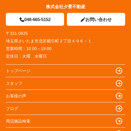
株式会社夕景不動産
担当者に一言お願いします。
・何も分からないところから色々と教えていただき
048-665-5152
お問い合わせ
参考になりました。
あまりガツガツせず、今すぐ買いなさい！という雰
〒331-0825
囲気が無かったので、こちらも落ち着いて考えるこ
埼玉県さいたま市北区櫛引町２丁目４９６－１
とができました。
こちらの急なお願いや細かい提案にも本当にすばや
営業時間：
10:00～19:00
く対応していただき助かりました。この家をこれか
定休日：
火曜、水曜日
らも大切にしていきます。
トップページ
フリースペース
・中古ではありますが、前に住んでいた方のご厚意
スタッフ
で、「居住中のまま」下見させていただきました。
おかげで自分たちが住んだ時のイメージが良く湧い
お客様の声
て、家具の配置にも役立ちました。
ブログ
周辺施設検索