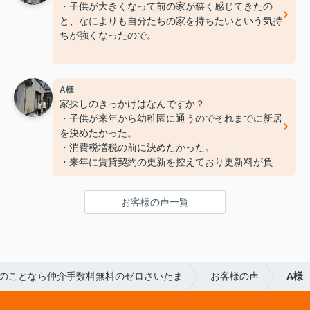
・子供が大きくなって前の家が狭く感じてきたの
と、なによりも自分たちの家を持ちたいという気持
ちが強くなったので。
２． この物件を選んだ決め手となった事（モノ）
は？
A様
・生活拠点がこれまでと変わらなかったこと。また
家探しのきっかけはなんですか？
小学校、中学校が近かったこと。
・子供が来年から幼稚園に通うのでそれまでに新居
を決めたかった。
３． 担当者に一言お願いします。
・消費税増税の前に決めたかった。
・家探しが震災前後だったので、一時家を持つとい
・来年に賃貸契約の更新を控えており更新料が負担
うことに対して、消極的になったときもありました
に感じられたため。
が、いろいろな面で後押ししてくれました。橋本さ
んが親身に相談に乗ってくれて大変助かりました。
お客様の声一覧
この物件を選んだ決め手となった事(モノ)はなんで
ありがとうござました。
すか？ この物件の気に入っているところはどこで
すか？
・室内がきれいだったので。
・日当たりが良く明るい。
のことなら仲介手数料無料のゼロさいたま
お客様の声
A様
・妻の実家に近い。
・近くに大型ショッピングセンターがあり買い物に
便利。