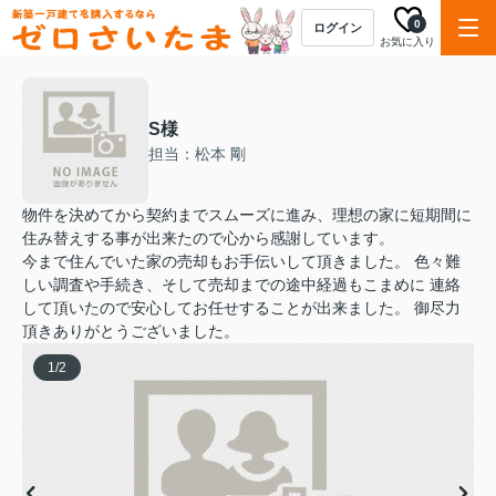
0
ログイン
お気に入り
S様
担当：松本 剛
物件を決めてから契約までスムーズに進み、理想の家に短期間に
住み替えする事が出来たので心から感謝しています。
今まで住んでいた家の売却もお手伝いして頂きました。 色々難
しい調査や手続き、そして売却までの途中経過もこまめに 連絡
して頂いたので安心してお任せすることが出来ました。 御尽力
頂きありがとうございました。
1
/
2