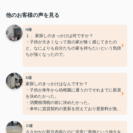
他のお客様の声を見る
H様
１． 家探しのきっかけは何ですか？
・子供が大きくなって前の家が狭く感じてきたの
と、なによりも自分たちの家を持ちたいという気持
ちが強くなったので。
２． この物件を選んだ決め手となった事（モノ）
は？
A様
・生活拠点がこれまでと変わらなかったこと。また
家探しのきっかけはなんですか？
小学校、中学校が近かったこと。
・子供が来年から幼稚園に通うのでそれまでに新居
を決めたかった。
３． 担当者に一言お願いします。
・消費税増税の前に決めたかった。
・家探しが震災前後だったので、一時家を持つとい
・来年に賃貸契約の更新を控えており更新料が負担
うことに対して、消極的になったときもありました
に感じられたため。
が、いろいろな面で後押ししてくれました。橋本さ
んが親身に相談に乗ってくれて大変助かりました。
Ｏ様
この物件を選んだ決め手となった事(モノ)はなんで
ありがとうござました。
ささやかな取引内容なのに非常に面倒という仲介を