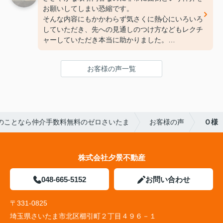
すか？ この物件の気に入っているところはどこで
お願いしてしまい恐縮です。
すか？
そんな内容にもかかわらず気さくに熱心にいろいろ
・室内がきれいだったので。
していただき、先への見通しのつけ方などもレクチ
・日当たりが良く明るい。
ャーしていただき本当に助かりました。
・妻の実家に近い。
ほがらかなお人柄であっても細かい所まで全て気を
・近くに大型ショッピングセンターがあり買い物に
配っていただいて感謝、感謝です。
便利。
お客様の声一覧
ありがとうございました。これからのさらなるご健
闘を祈ります。
担当者に一言お願いします。
・何も分からないところから色々と教えていただき
参考になりました。
あまりガツガツせず、今すぐ買いなさい！という雰
のことなら仲介手数料無料のゼロさいたま
お客様の声
Ｏ様
囲気が無かったので、こちらも落ち着いて考えるこ
とができました。
こちらの急なお願いや細かい提案にも本当にすばや
株式会社夕景不動産
く対応していただき助かりました。この家をこれか
らも大切にしていきます。
048-665-5152
お問い合わせ
フリースペース
・中古ではありますが、前に住んでいた方のご厚意
〒331-0825
で、「居住中のまま」下見させていただきました。
埼玉県さいたま市北区櫛引町２丁目４９６－１
おかげで自分たちが住んだ時のイメージが良く湧い