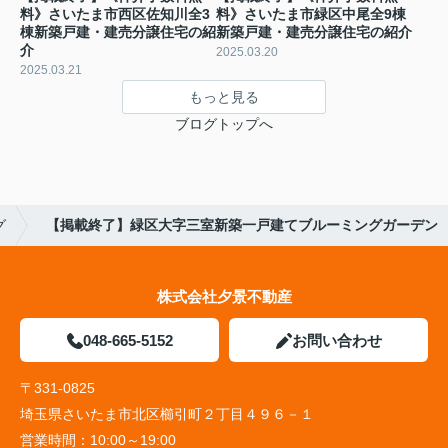
料》さいたま市西区佐知川全3
料》さいたま市緑区中尾全9棟
棟新築戸建・建売分譲住宅の紹
新築戸建・建売分譲住宅の紹介
介
2025.03.20
2025.03.21
もっと見る
ブログトップへ
グ
【掲載終了】緑区大字三室新築一戸建てブルーミングガーデン
株式会社夕景不動産
048-665-5152
お問い合わせ
〒331-0825
埼玉県さいたま市北区櫛引町２丁目４９６－１
営業時間：
10:00～19:00