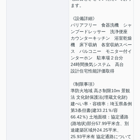
ます。
《設備詳細》
バリアフリー 食器洗機 シャ
ンプードレッサー 洗浄便座
カウンターキッチン 浴室乾燥
機 床下収納 各室収納スペー
ス バルコニー モニター付イ
ンターホン 駐車場２台分
24時間換気システム 高台
設計住宅性能評価取得
《制限事項》
準防火地域 高さ制限10m 景観
法 文化財保護法(埋蔵文化財)
建ぺい率・容積率：埼玉県条例
第3条但書(建33.21％/容
66.42％) 土地面積：協定通路
(路地状)部分57.99平米含、別
途建築区域外24.25平米、
25.93平米有 協定通路について