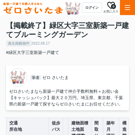
0
ログイン
お気に入り
【掲載終了】緑区大字三室新築一戸建
てブルーミングガーデン
過去掲載物件
2022.06.17
#緑区大字三室新築一戸建て
ゼロ さいたま
筆者
ゼロさいたまなら新築一戸建て仲介手数料無料＋お祝い金
【キャッシュバック】最大２０万円。埼玉県、東京都、千葉
県の新築一戸建て探すならゼロさいたまにお任せください。
交通
徒歩
建物面積
間
築年
構
所在地
バス
土地面
取
月
造