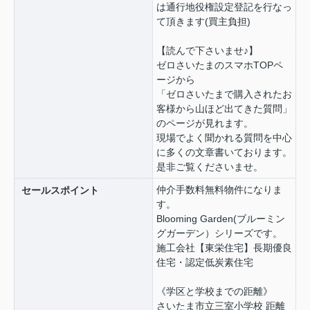
は通行地役権設定登記を行なっ
て頂きます(買主負担)
【読んで下さいませ♪】
ゼロさいたまのスマホTOPペ
ージから
「ゼロさいたまで購入されたお
客様から山ほど出てきた質問」
のページが見れます。
現場でよく聞かれる質問を中心
に多くの文章書いております。
是非ご覧くださいませ。
仲介手数料無料物件になりま
セールスポイント
す。
Blooming Garden(ブルーミン
グガーデン）シリーズです。
施工会社【東栄住宅】長期優良
住宅・認定低炭素住宅
《学区と学校までの距離》
さいたま市立三室小学校 距離