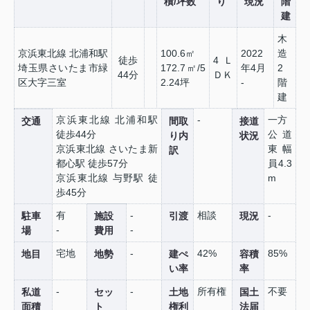
積/坪数
り
現況
階
建
木
京浜東北線 北浦和駅
100.6㎡
2022
造
徒歩
4Ｌ
埼玉県さいたま市緑
172.7㎡/5
年4月
2
44分
ＤＫ
区大字三室
2.24坪
-
階
建
京浜東北線 北浦和駅
-
一方
交通
間取
接道
徒歩44分
公道
り内
状況
京浜東北線 さいたま新
東 幅
訳
都心駅 徒歩57分
員4.3
京浜東北線 与野駅 徒
m
歩45分
有
-
相談
-
駐車
施設
引渡
現況
-
-
場
費用
宅地
-
42%
85%
地目
地勢
建ぺ
容積
い率
率
-
-
所有権
不要
私道
セッ
土地
国土
面積
ト
権利
法届