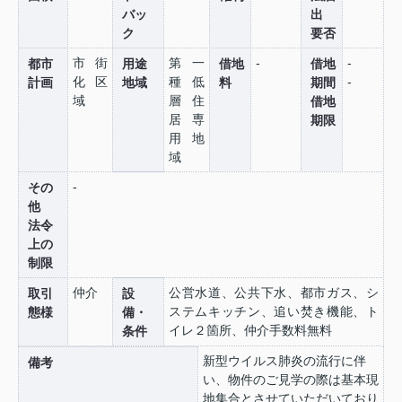
バッ
出
ク
要否
市街
第一
-
-
都市
用途
借地
借地
化区
種低
-
計画
地域
料
期間
域
層住
借地
居専
期限
用地
域
-
その
他
法令
上の
制限
仲介
公営水道、公共下水、都市ガス、シ
取引
設
ステムキッチン、追い焚き機能、ト
態様
備・
イレ２箇所、仲介手数料無料
条件
新型ウイルス肺炎の流行に伴
備考
い、物件のご見学の際は基本現
地集合とさせていただいており