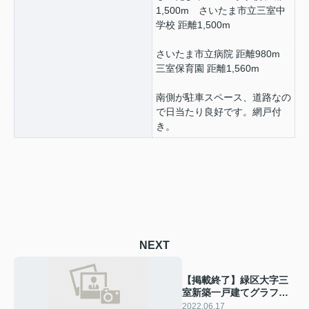
1,500m さいたま市立三室中
学校 距離1,500m
さいたま市立病院 距離980m
三室保育園 距離1,560m
南側が駐車スペース、道路なの
で日当たり良好です。網戸付
き。
NEXT
【掲載終了】緑区大字三
室新築一戸建てグラファ
ーレ
2022.06.17