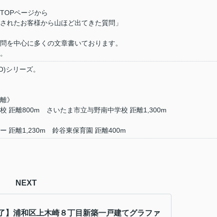
】
TOPページから
されたお客様から山ほど出てきた質問」
問を中心に多くの文章書いております。
。
MO)シリーズ。
離》
 距離800m さいたま市立与野南中学校 距離1,300m
 距離1,230m 鈴谷東保育園 距離400m
NEXT
了】浦和区上木崎８丁目新築一戸建てグラファ