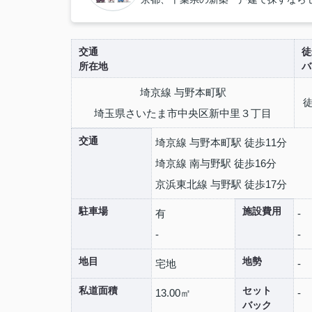
交通
徒
所在地
バ
埼京線 与野本町駅
徒
埼玉県さいたま市中央区新中里３丁目
交通
埼京線 与野本町駅 徒歩11分
埼京線 南与野駅 徒歩16分
京浜東北線 与野駅 徒歩17分
駐車場
施設費用
有
-
-
-
地目
地勢
宅地
-
私道面積
セット
13.00㎡
-
バック