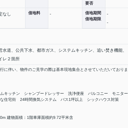
要否
借地料
借地期間
定なし
-
-
借地期限
-
営水道、公共下水、都市ガス、システムキッチン、追い焚き機能、
イレ２箇所
行に伴い、物件のご見学の際は基本現地集合とさせていただいておりま
ムキッチン シャンプードレッサー 洗浄便座 バルコニー モニター
な住宅街 24時間換気システム バス1坪以上 シックハウス対策
0m 建物面積：1階車庫面積約9.72平米含