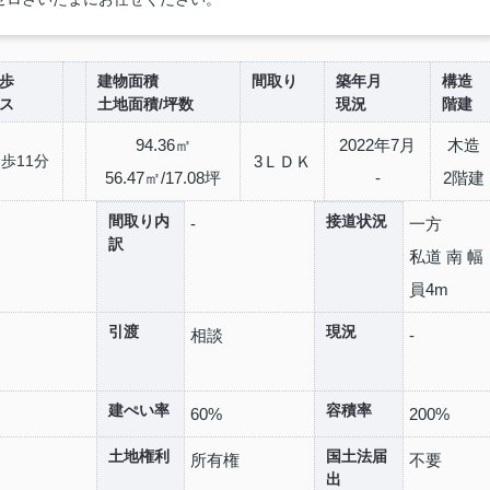
歩
建物面積
間取り
築年月
構造
ス
土地面積/坪数
現況
階建
94.36㎡
2022年7月
木造
歩11分
3ＬＤＫ
56.47㎡/17.08坪
-
2階建
間取り内
接道状況
-
一方
訳
私道 南 幅
員4m
引渡
現況
相談
-
建ぺい率
容積率
60%
200%
土地権利
国土法届
所有権
不要
出