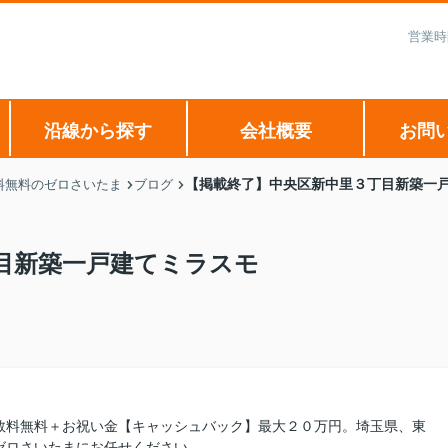
営業時
沿線から探す
会社概要
お問
【掲載終了】中央区新中里３丁目新築一
料無料のゼロさいたま
ブログ
目新築一戸建てミラスモ
数料無料＋お祝い金【キャッシュバック】最大２０万円。埼玉県、東
ゼロさいたまにお任せください。