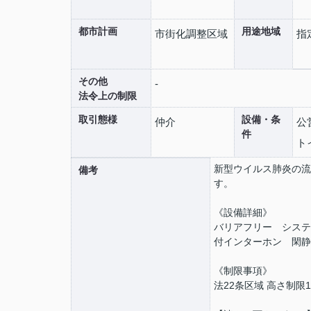
都市計画
用途地域
市街化調整区域
指
その他
-
法令上の制限
取引態様
設備・条
仲介
公
件
ト
新型ウイルス肺炎の流
備考
す。
《設備詳細》
バリアフリー システ
付インターホン 閑静
《制限事項》
法22条区域 高さ制限1