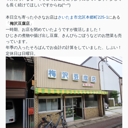
も長く続けてほしいですからね(^ｰ^)
にある
本日立ち寄った小さなお店は
さいたま市北区本郷町225-1
「
」
梅沢豆腐店
一時期、お店を閉めていたようですが復活しました！
ひじきの煮物や揚げ出し豆腐、きんぴらごぼうなどのお惣菜も売
っています。
年季の入ったそろばんでお会計の計算をしていました、しぶい！
定休日は日曜日。