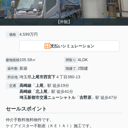
【外観】
4,599万円
価格
支払いシミュレーション
105.58㎡
4LDK
建物面積
間取り
新築
2階建
築年数
階建て
埼玉県
上尾市
西宮下
４丁目380-13
所在地
高崎線
「
上尾
」駅 徒歩19分
交通
高崎線
「
北上尾
」駅 徒歩41分
埼玉新都市交通ニューシャトル
「
吉野原
」駅 徒歩47分
セールスポイント
仲介手数料無料物件です。
ケイアイスター不動産（ＫＥＩＡＩ）施工です。