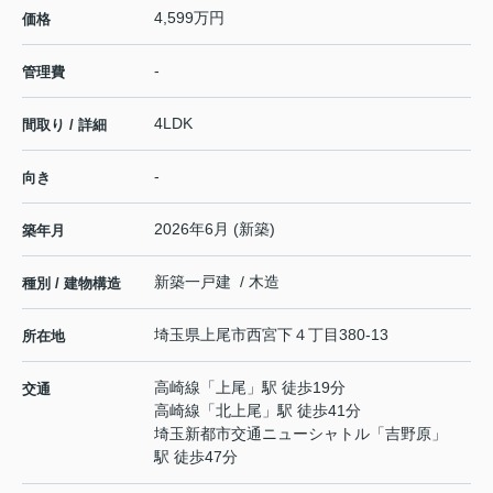
4,599万円
価格
-
管理費
4LDK
間取り / 詳細
-
向き
2026年6月 (新築)
築年月
新築一戸建 / 木造
種別 / 建物構造
埼玉県
上尾市
西宮下
４丁目380-13
所在地
高崎線
「
上尾
」駅 徒歩19分
交通
高崎線
「
北上尾
」駅 徒歩41分
埼玉新都市交通ニューシャトル
「
吉野原
」
駅 徒歩47分