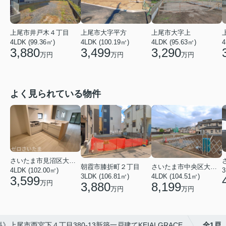
上尾市井戸木４丁目
上尾市大字平方
上尾市大字上
4LDK (99.36㎡)
4LDK (100.19㎡)
4LDK (95.63㎡)
4
3,880
3,499
3,290
万円
万円
万円
よく見られている物件
さいたま市見沼区大字蓮沼
朝霞市膝折町２丁目
さいたま市中央区大戸３丁目
4LDK (102.00㎡)
3
3LDK (106.81㎡)
4LDK (104.51㎡)
3,599
万円
3,880
8,199
万円
万円
上尾市西宮下４丁目380-13新築一戸建てKEIAI GRACE
全1戸