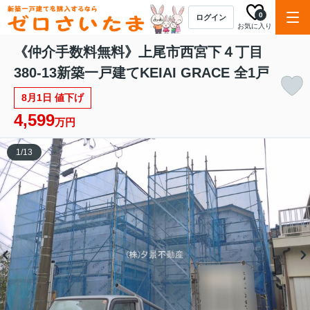
0
ログイン
お気に入り
《仲介手数料無料》上尾市西宮下４丁目
380-13新築一戸建てKEIAI GRACE 全1戸
8月1日 値下げ
4,599
万円
1
/
13