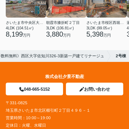
さいたま市中央区大戸３丁目
朝霞市膝折町２丁目
さいたま市桜区西堀２丁目
4LDK (104.51㎡)
3LDK (106.81㎡)
3LDK (99.05㎡)
4
8,199
3,880
5,398
万円
万円
万円
数料無料》西区大字佐知川326-3新築一戸建てリナージュ
2号棟
株式会社夕景不動産
048-665-5152
お問い合わせ
〒331-0825
埼玉県さいたま市北区櫛引町２丁目４９６－１
営業時間：
10:00～19:00
定休日：
火曜、水曜日