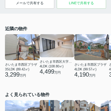
メールで共有する
LINEで共有する
近隣の物件
さいたま市西区大字西遊馬
さいたま市西区プラザ
さいたま市西区プラザ
4LDK (108.80㎡)
3SLDK (89.42㎡)
4LDK (99.57㎡)
4
4,499
万円
3,299
4,190
万円
万円
よく見られている物件