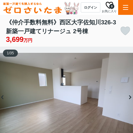
0
ログイン
お気に入り
《仲介手数料無料》西区大字佐知川326-3
新築一戸建てリナージュ 2号棟
3,699
万円
1
/
35