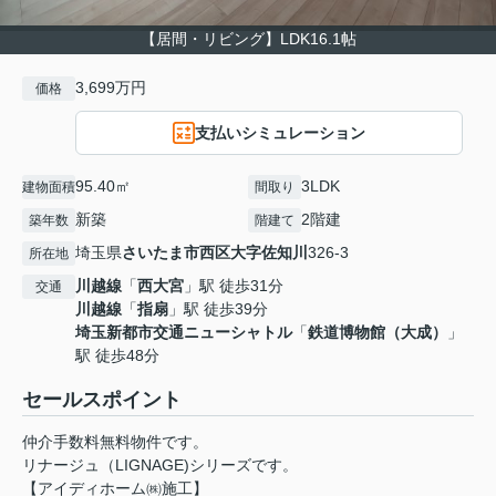
【居間・リビング】LDK16.1帖
3,699万円
価格
支払いシミュレーション
95.40㎡
3LDK
建物面積
間取り
新築
2階建
築年数
階建て
埼玉県
さいたま市西区
大字佐知川
326-3
所在地
川越線
「
西大宮
」駅 徒歩31分
交通
川越線
「
指扇
」駅 徒歩39分
埼玉新都市交通ニューシャトル
「
鉄道博物館（大成）
」
駅 徒歩48分
セールスポイント
仲介手数料無料物件です。
リナージュ（LIGNAGE)シリーズです。
【アイディホーム㈱施工】