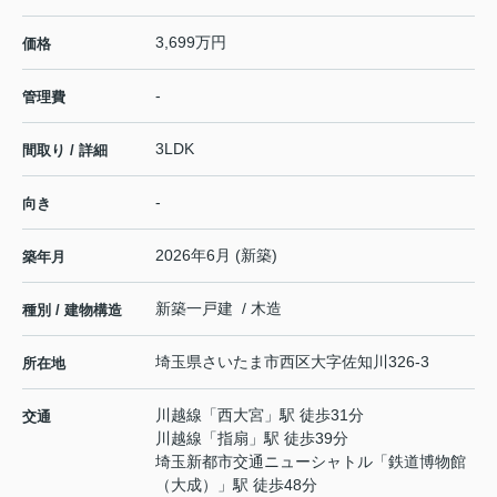
3,699万円
価格
-
管理費
3LDK
間取り / 詳細
-
向き
2026年6月 (新築)
築年月
新築一戸建 / 木造
種別 / 建物構造
埼玉県
さいたま市西区
大字佐知川
326-3
所在地
川越線
「
西大宮
」駅 徒歩31分
交通
川越線
「
指扇
」駅 徒歩39分
埼玉新都市交通ニューシャトル
「
鉄道博物館
（大成）
」駅 徒歩48分