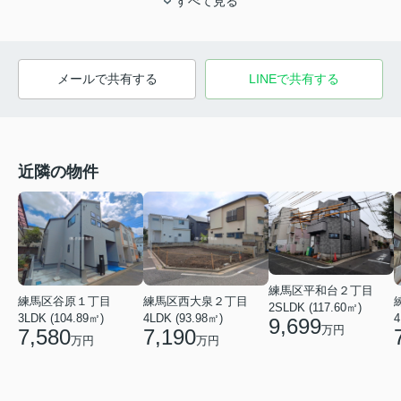
すべて見る
メールで共有する
LINEで共有する
近隣の物件
練馬区平和台２丁目
練馬区谷原１丁目
練馬区西大泉２丁目
2SLDK (117.60㎡)
3LDK (104.89㎡)
4LDK (93.98㎡)
4
9,699
万円
7,580
7,190
万円
万円