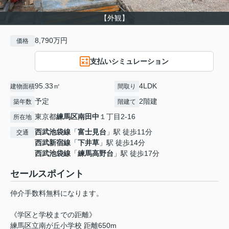
【外観】
8,790万円
価格
支払いシミュレーション
95.33㎡
4LDK
建物面積
間取り
予定
2階建
築年数
階建て
東京都
練馬区
南田中
１丁目2-16
所在地
西武池袋線
「
富士見台
」駅 徒歩11分
交通
西武新宿線
「
下井草
」駅 徒歩14分
西武池袋線
「
練馬高野台
」駅 徒歩17分
セールスポイント
仲介手数料無料になります。
《学区と学校までの距離》
練馬区立南が丘小学校 距離650m