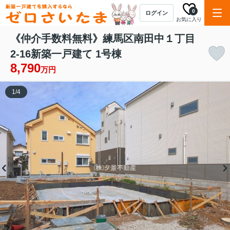
0
ログイン
お気に入り
《仲介手数料無料》練馬区南田中１丁目
2-16新築一戸建て 1号棟
8,790
万円
1
/
4