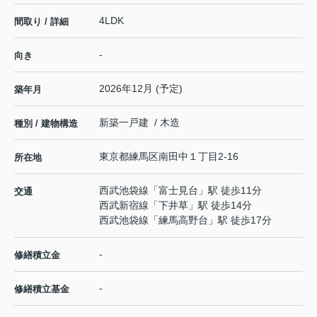
4LDK
間取り / 詳細
-
向き
2026年12月 (予定)
築年月
新築一戸建 / 木造
種別 / 建物構造
東京都
練馬区
南田中
１丁目2-16
所在地
西武池袋線
「
富士見台
」駅 徒歩11分
交通
西武新宿線
「
下井草
」駅 徒歩14分
西武池袋線
「
練馬高野台
」駅 徒歩17分
-
修繕積立金
-
修繕積立基金