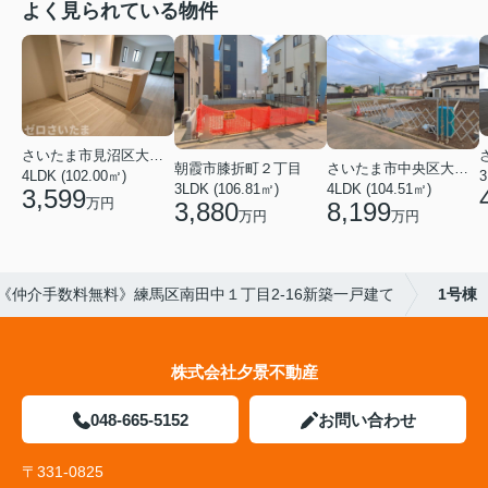
よく見られている物件
さいたま市見沼区大字蓮沼
朝霞市膝折町２丁目
さいたま市中央区大戸３丁目
4LDK (102.00㎡)
3
3LDK (106.81㎡)
4LDK (104.51㎡)
3,599
万円
3,880
8,199
万円
万円
《仲介手数料無料》練馬区南田中１丁目2-16新築一戸建て
1号棟
株式会社夕景不動産
048-665-5152
お問い合わせ
〒331-0825