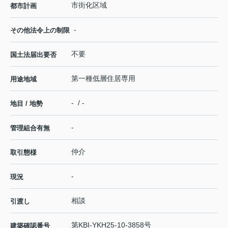
市街化区域
都市計画
-
その他法令上の制限
不要
国土法届出要否
第一種低層住居専用
用途地域
- / -
地目 / 地勢
-
管理組合有無
仲介
取引態様
-
現況
相談
引渡し
第KBI-YKH25-10-3858号
建築確認番号