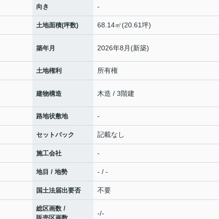
-
向き
68.14㎡(20.61坪)
土地面積(坪数)
2026年8月(新築)
築年月
所有権
土地権利
木造 / 3階建
建物構造
-
路地状敷地
記載なし
セットバック
-
施工会社
- / -
地目 / 地勢
不要
国土法届出要否
総区画数 /
-/-
販売区画数