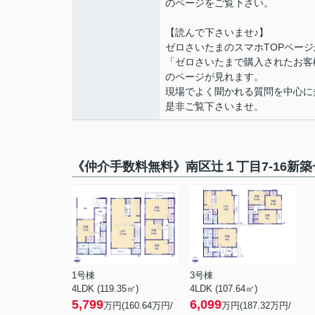
のページをご覧下さい。
【読んで下さいませ♪】
ゼロさいたまのスマホTOPページ
「ゼロさいたまで購入されたお客
のページが見れます。
現場でよく聞かれる質問を中心に
是非ご覧下さいませ。
《仲介手数料無料》南区辻１丁目7-16新築一
1号棟
3号棟
4LDK (119.35㎡)
4LDK (107.64㎡)
5,799
6,099
万円(
160.64
万円/
万円(
187.32
万円/