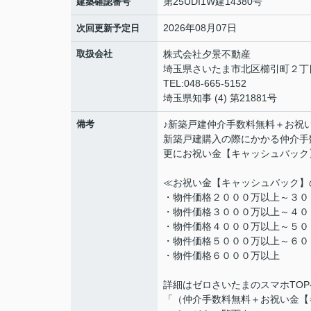
第25UDI1W建14380号
建築確認番号
2026年08月07日
次回更新予定日
取扱会社
株式会社夕景不動産
埼玉県さいたま市北区櫛引町２丁
TEL:048-665-5152
埼玉県知事 (4) 第21881号
備考
♪新築戸建仲介手数料無料＋お祝
新築戸建購入の際にかかる仲介手
更にお祝い金【キャッシュバック
≪お祝い金【キャッシュバック】
・物件価格２０００万以上～３０
・物件価格３０００万以上～４０
・物件価格４０００万以上～５０
・物件価格５０００万以上～６０
・物件価格６０００万以
詳細はゼロさいたまのスマホTO
「（仲介手数料無料＋お祝い金【