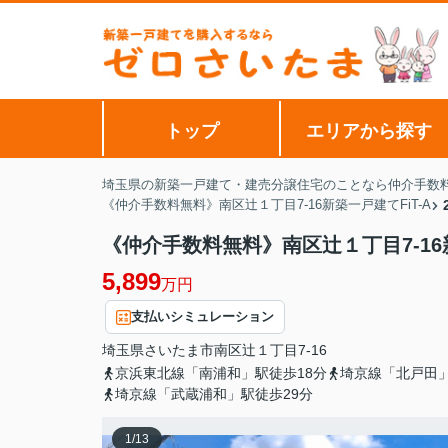
トップ
エリアから探す
埼玉県の新築一戸建て・建売分譲住宅のことなら仲介手数
《仲介手数料無料》南区辻１丁目7-16新築一戸建てFiT-A
《仲介手数料無料》南区辻１丁目7-16新
5,899
万円
支払いシミュレーション
埼玉県
さいたま市南区
辻
１丁目7-16
京浜東北線「南浦和」駅徒歩18分
埼京線「北戸田」
埼京線「武蔵浦和」駅徒歩29分
1
/
13