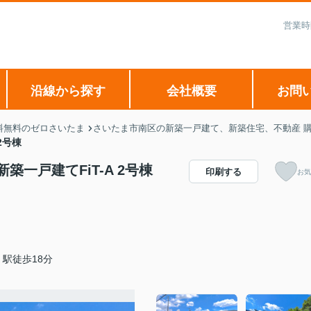
営業時
沿線から探す
会社概要
お問
料無料のゼロさいたま
さいたま市南区の新築一戸建て、新築住宅、不動産 購
2号棟
築一戸建てFiT-A 2号棟
印刷する
お気
駅徒歩18分