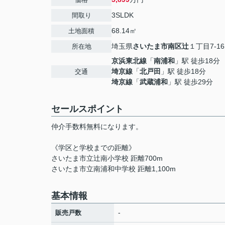
3SLDK
間取り
68.14㎡
土地面積
埼玉県
さいたま市南区
辻
１丁目7-16
所在地
京浜東北線
「
南浦和
」駅 徒歩18分
埼京線
「
北戸田
」駅 徒歩18分
交通
埼京線
「
武蔵浦和
」駅 徒歩29分
セールスポイント
仲介手数料無料になります。
《学区と学校までの距離》
さいたま市立辻南小学校 距離700m
さいたま市立南浦和中学校 距離1,100m
基本情報
-
販売戸数