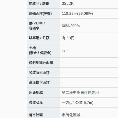
3SLDK
間取り / 詳細
119.23㎡(36.06坪)
建物面積(坪数)
建ぺい率 /
60%/200%
容積率
駐車場 / 月額
有 / 0円
土地
- / -
(敷金 / 保証金)
-
傾斜地部分面積
-
私道負担面積
-
高圧線下面積
第二種中高層住居専用
用途地域
一方(北 公道 5.7m)
接道状況
市街化区域
都市計画