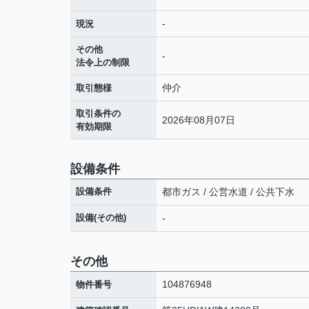
-
現況
その他
-
法令上の制限
仲介
取引態様
取引条件の
2026年08月07日
有効期限
設備条件
設備条件
都市ガス / 公営水道 / 公共下水
設備(その他)
-
その他
104876948
物件番号