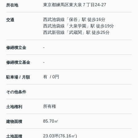
東京都
練馬区
東大泉
７丁目24-27
所在地
西武池袋線
「
保谷
」駅 徒歩16分
交通
西武池袋線
「
大泉学園
」駅 徒歩19分
西武新宿線
「
武蔵関
」駅 徒歩25分
-
修繕積立金
-
修繕積立基金
有 / 0円
駐車場 / 月額
その他条件
所有権
土地権利
85.70㎡
建物面積
23.03坪(76.16㎡)
土地面積