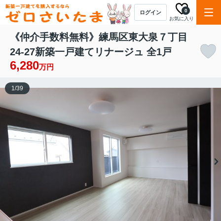
0
ログイン
お気に入り
《仲介手数料無料》練馬区東大泉７丁目
24-27新築一戸建てリナージュ 全1戸
6,280
万円
1
/
39