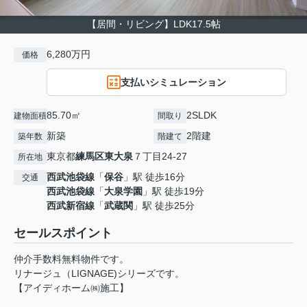
【居間・リビング】LDK17.5帖
6,280万円
価格
支払いシミュレーション
85.70㎡
2SLDK
建物面積
間取り
新築
2階建
築年数
階建て
東京都
練馬区
東大泉
７丁目24-27
所在地
西武池袋線
「
保谷
」駅 徒歩16分
交通
西武池袋線
「
大泉学園
」駅 徒歩19分
西武新宿線
「
武蔵関
」駅 徒歩25分
セールスポイント
仲介手数料無料物件です。
リナージュ（LIGNAGE)シリーズです。
【アイディホーム㈱施工】