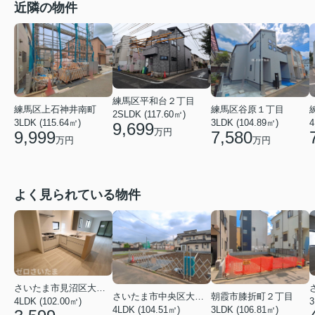
近隣の物件
練馬区平和台２丁目
練馬区上石神井南町
練馬区谷原１丁目
2SLDK (117.60㎡)
3LDK (115.64㎡)
3LDK (104.89㎡)
4
9,699
万円
9,999
7,580
万円
万円
よく見られている物件
さいたま市見沼区大字蓮沼
さいたま市中央区大戸３丁目
朝霞市膝折町２丁目
4LDK (102.00㎡)
3
4LDK (104.51㎡)
3LDK (106.81㎡)