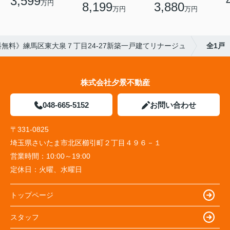
3,599
万円
8,199
3,880
万円
万円
無料》練馬区東大泉７丁目24-27新築一戸建てリナージュ
全1戸
株式会社夕景不動産
048-665-5152
お問い合わせ
〒331-0825
埼玉県さいたま市北区櫛引町２丁目４９６－１
営業時間：
10:00～19:00
定休日：
火曜、水曜日
トップページ
スタッフ