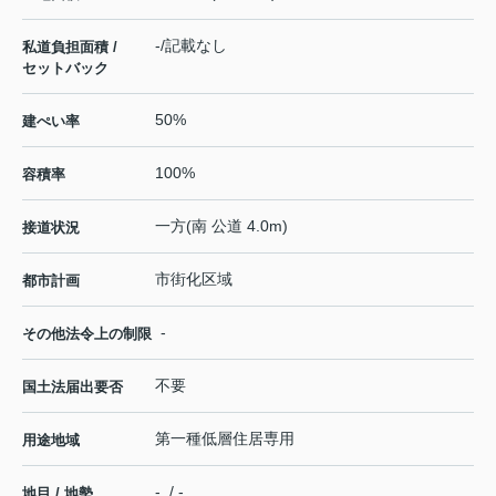
-/記載なし
私道負担面積 /
セットバック
50%
建ぺい率
100%
容積率
一方(南 公道 4.0m)
接道状況
市街化区域
都市計画
-
その他法令上の制限
不要
国土法届出要否
第一種低層住居専用
用途地域
- / -
地目 / 地勢