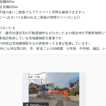
距離800m
 距離550m
子様の多いご家族でもプライベート空間を確保できます♪♪
ニー♪おタバコを吸われるご家族の喫煙スペースにも◎
ロさいたま
て・建売分譲住宅の不動産物件をゼロさいたまの場合仲介手数料無料に
業免許取得している宅地建物取引業者です。
の内容は宅地建物取引士の資格持ってる者が監修しています）
以外にも埼玉県の区、市、町名ごとの幼稚園、小学校、中学校、施設、
新築一戸建