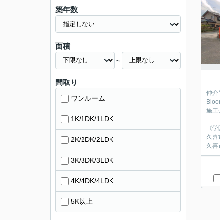
築年数
面積
～
間取り
仲介
ワンルーム
Blo
施工
1K/1DK/1LDK
《学
久喜
2K/2DK/2LDK
久喜
3K/3DK/3LDK
4K/4DK/4LDK
5K以上