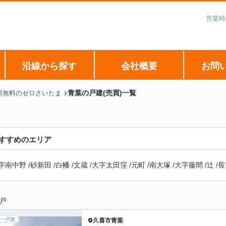
営業時
沿線から探す
会社概要
お問
青葉の戸建(売買)一覧
料無料のゼロさいたま
すすめのエリア
字南中野
/
砂新田
/
白幡
/
文蔵
/
大字太田窪
/
元町
/
南大塚
/
大字藤間
/
辻
/
長
戸
一戸建
久喜市
青葉