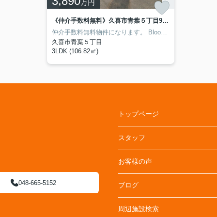
3,890
万円
《仲介手数料無料》久喜市青葉５丁目9-20新築一戸建てブルーミングガーデン 全1戸
仲介手数料無料物件になります。
Blooming Garden(ブルーミングガーデン）シリーズです。
久喜市青葉５丁目
3LDK (106.82㎡)
トップページ
スタッフ
お客様の声
048-665-5152
ブログ
周辺施設検索