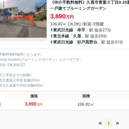
《仲介手数料無料》久喜市青葉５丁目9-20
一戸建てブルーミングガーデン
3,890
万円
106.82㎡ (3LDK) /新築 /2階建
東武日光線
「
幸手
」駅 徒歩27分
東北本線
「
久喜
」駅 徒歩29分
東武日光線
「
杉戸高野台
」駅 徒歩37分
手数料無料物件になります。
oming Garden(ブルーミングガーデン）シリーズです。
会社【東栄住宅】
区と学校までの距離》
市立青葉小学校 距離350m
市立久喜東中学校 距離900m
価格
面積
3,890
106.82㎡
万円
1