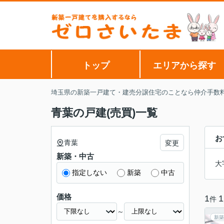
トップ
エリアから探す
埼玉県の新築一戸建て・建売分譲住宅のことなら仲介手数
青葉の戸建(売買)一覧
お
青葉
変更
新築・中古
大
指定しない
新築
中古
価格
1
1
件
～
新築