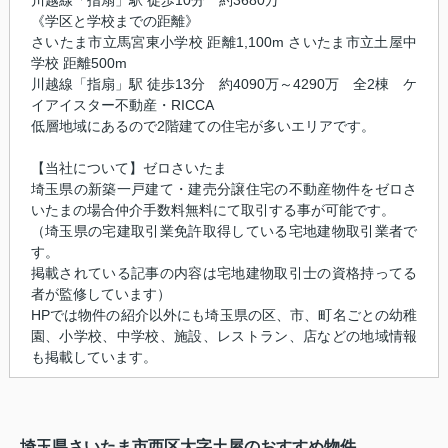
《学区と学校までの距離》
さいたま市立馬宮東小学校 距離1,100m さいたま市立土屋中
学校 距離500m
川越線「指扇」駅 徒歩13分 約4090万～4290万 全2棟 ケ
イアイスター不動産・RICCA
低層地域にあるので2階建ての住宅が多いエリアです。
【当社について】ゼロさいたま
埼玉県の新築一戸建て・建売分譲住宅の不動産物件をゼロさ
いたまの場合仲介手数料無料にて取引する事が可能です。
（埼玉県の宅建取引業免許取得している宅地建物取引業者で
す。
掲載されている記事の内容は宅地建物取引士の資格持ってる
者が監修しています）
HPでは物件の紹介以外にも埼玉県の区、市、町名ごとの幼稚
園、小学校、中学校、施設、レストラン、店などの地域情報
も掲載しています。
埼玉県さいたま市西区大字土屋のおすすめ物件