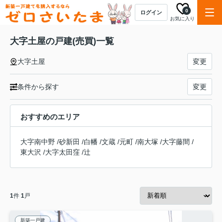
0
ログイン
お気に入り
大字土屋の戸建(売買)一覧
大字土屋
変更
条件から探す
変更
おすすめのエリア
大字南中野
/
砂新田
/
白幡
/
文蔵
/
元町
/
南大塚
/
大字藤間
/
東大沢
/
大字太田窪
/
辻
1
件
1
戸
新築一戸建