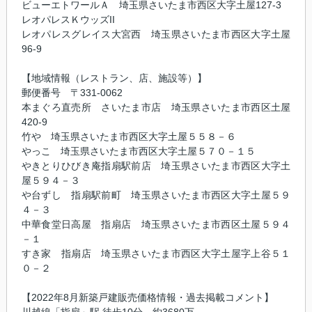
ビューエトワールＡ 埼玉県さいたま市西区大字土屋127-3
レオパレスＫウッズII
レオパレスグレイス大宮西 埼玉県さいたま市西区大字土屋
96-9
【地域情報（レストラン、店、施設等）】
郵便番号 〒331-0062
本まぐろ直売所 さいたま市店 埼玉県さいたま市西区土屋
420-9
竹や 埼玉県さいたま市西区大字土屋５５８－６
やっこ 埼玉県さいたま市西区大字土屋５７０－１５
やきとりひびき庵指扇駅前店 埼玉県さいたま市西区大字土
屋５９４－３
や台ずし 指扇駅前町 埼玉県さいたま市西区大字土屋５９
４－３
中華食堂日高屋 指扇店 埼玉県さいたま市西区土屋５９４
－１
すき家 指扇店 埼玉県さいたま市西区大字土屋字上谷５１
０－２
【2022年8月新築戸建販売価格情報・過去掲載コメント】
川越線「指扇」駅 徒歩10分 約3680万