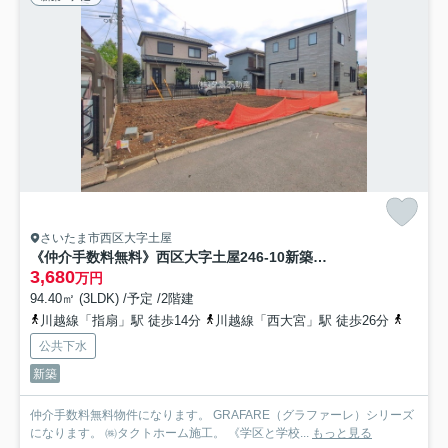
さいたま市西区大字土屋
《仲介手数料無料》西区大字土屋246-10新築一戸建てグラファーレ
3,680
万円
94.40㎡ (3LDK) /予定 /2階建
川越線「指扇」駅 徒歩14分
川越線「西大宮」駅 徒歩26分
川越線
公共下水
新築
仲介手数料無料物件になります。 GRAFARE（グラファーレ）シリーズ
になります。 ㈱タクトホーム施工。 《学区と学校...
もっと見る