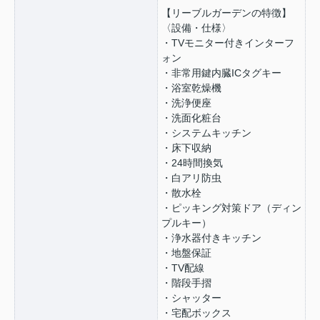
【リーブルガーデンの特徴】
〈設備・仕様〉
・TVモニター付きインターフ
ォン
・非常用鍵内臓ICタグキー
・浴室乾燥機
・洗浄便座
・洗面化粧台
・システムキッチン
・床下収納
・24時間換気
・白アリ防虫
・散水栓
・ピッキング対策ドア（ディン
プルキー）
・浄水器付きキッチン
・地盤保証
・TV配線
・階段手摺
・シャッター
・宅配ボックス