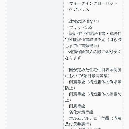
・ウォークインクローゼット
・ペアガラス
〈建物の評価など〉
・フラット35S
・設計住宅性能評価書・建設住
宅性能評価書取得予定（引き渡
しまでに書類発行）
※地震保険加入の際に金額安く
なります
〈国が定めた住宅性能表示制度
において6項目最高等級〉
・耐震等級（構造躯体の倒壊等
防止）
・耐震等級（構造躯体の損傷防
止）
・耐風等級
・劣化対策等級
・ホルムアルデヒド等級（内装
及び天井裏等）