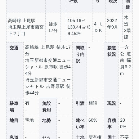
坪数
り
現況
階
建
木
高崎線 上尾駅
105.16㎡
2022
徒歩
4Ｌ
造
埼玉県上尾市西宮
130.44㎡/3
年9月
17分
ＤＫ
2階
下２丁目
9.45坪
-
建
高崎線 上尾駅 徒歩17
-
一方
交通
間取
接道
分
公道
り内
状況
埼玉新都市交通ニュー
南 幅
訳
シャトル 原市駅 徒歩4
員6.2
4分
m
埼玉新都市交通ニュー
シャトル 吉野原駅 徒
歩44分
有
-
相談
-
駐車
施設
引渡
現況
-
-
場
費用
宅地
-
60%
20
地目
地勢
建ぺ
容積
0%
い率
率
-
-
所有権
不要
私道
セッ
土地
国土