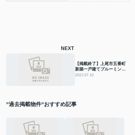
NEXT
【掲載終了】上尾市五番町
新築一戸建てブルーミング
ガーデン
2022.07.10
”過去掲載物件”おすすめ記事