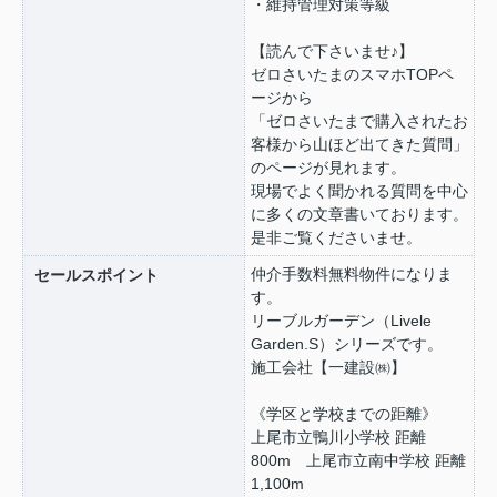
・維持管理対策等級
【読んで下さいませ♪】
ゼロさいたまのスマホTOPペ
ージから
「ゼロさいたまで購入されたお
客様から山ほど出てきた質問」
のページが見れます。
現場でよく聞かれる質問を中心
に多くの文章書いております。
是非ご覧くださいませ。
仲介手数料無料物件になりま
セールスポイント
す。
リーブルガーデン（Livele
Garden.S）シリーズです。
施工会社【一建設㈱】
《学区と学校までの距離》
上尾市立鴨川小学校 距離
800m 上尾市立南中学校 距離
1,100m