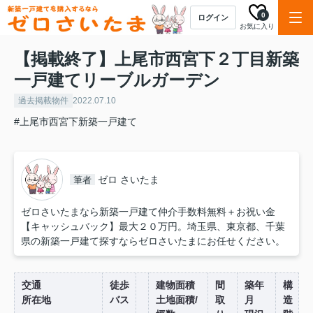
0
ログイン
お気に入り
【掲載終了】上尾市西宮下２丁目新築
一戸建てリーブルガーデン
過去掲載物件
2022.07.10
#上尾市西宮下新築一戸建て
ゼロ さいたま
筆者
ゼロさいたまなら新築一戸建て仲介手数料無料＋お祝い金
【キャッシュバック】最大２０万円。埼玉県、東京都、千葉
県の新築一戸建て探すならゼロさいたまにお任せください。
交通
徒歩
建物面積
間
築年
構
所在地
バス
土地面積/
取
月
造