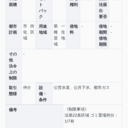
面積
ト
権利
法届
バッ
出
ク
要否
市街
第一
-
-
都市
用途
借地
借地
化区
種住
-
計画
地域
料
期間
域
居地
借地
域
期限
-
その
他
法令
上の
制限
仲介
公営水道、公共下水、都市ガス
取引
設
態様
備・
条件
《制限事項》
備考
法第22条区域 ゴミ置場持分：
1/7有