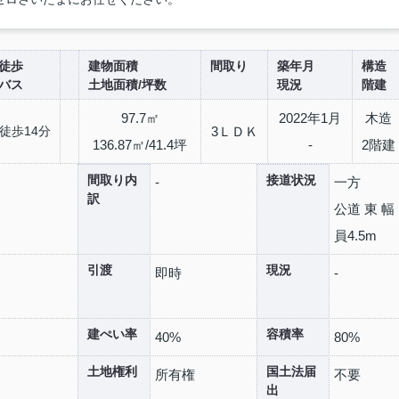
徒歩
建物面積
間取り
築年月
構造
バス
土地面積/坪数
現況
階建
97.7㎡
2022年1月
木造
徒歩14分
3ＬＤＫ
136.87㎡/41.4坪
-
2階建
間取り内
接道状況
-
一方
訳
公道 東 幅
員4.5m
引渡
現況
即時
-
建ぺい率
容積率
40%
80%
土地権利
国土法届
所有権
不要
出