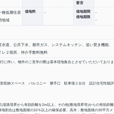
要否
借地料
借地期間
一種低層住居
-
-
借地期限
用地域
-
営水道、公共下水、都市ガス、システムキッチン、追い焚き機能、
イレ２箇所、仲介手数料無料
行に伴い、物件のご見学の際は基本現地集合とさせていただいておりま
室収納スペース バルコニー 勝手口 駐車場２台分 設計住宅性能評
地区(道路境界から有効距離を2m以上、その他(敷地境界等)からの有効距離
緑地割合は敷地面積の10％以上の確保必要、高木：敷地面積の30平方メ