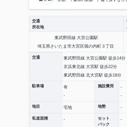
交通
所在地
東武野田線 大宮公園駅
埼玉県さいたま市大宮区堀の内町３丁目
交通
東武野田線 大宮公園駅 徒歩14分
京浜東北線 大宮駅 徒歩22分
東武野田線 北大宮駅 徒歩18分
駐車場
施設費用
有
-
-
-
地目
地勢
宅地
-
私道面積
セット
-
-
バック