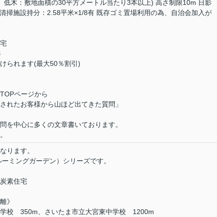
低木：敷地面積の30平方メートル当たり3本以上) 高さ制限10m 日影
観法 清掃施設持分：2.58平米×1/8有 既存ゴミ置場利用の為、自治会加入が
宅
３
けられます(最大50％割引)
】
TOPページから
されたお客様から山ほど出てきた質問」
問を中心に多くの文章書いております。
。
なります。
den(ブルーミングガーデン）シリーズです。
炭素住宅
離》
校 350m、さいたま市立大宮東中学校 1200m