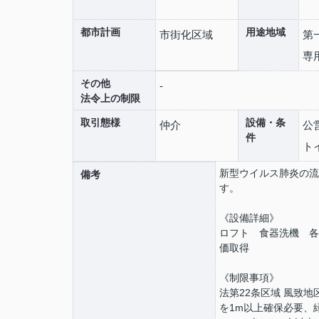
都市計画
用途地域
市街化区域
第
専
その他
-
法令上の制限
取引態様
設備・条
仲介
公
件
ト
新型ウイルス肺炎の流
備考
す。
《設備詳細》
ロフト 食器洗機 各
価取得
《制限事項》
法第22条区域 風致
を1m以上確保必要、