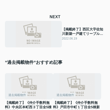
NEXT
【掲載終了】西区大字佐知
川新築一戸建てリーブルガ
ーデン
2022.06.19
”過去掲載物件”おすすめ記事
過去掲載物件
過去掲載物件
【掲載終了】《仲介手数料無
【掲載終了】《仲介手数料無
料》中央区本町西３丁目全5棟
料》戸田市中町１丁目全5棟新