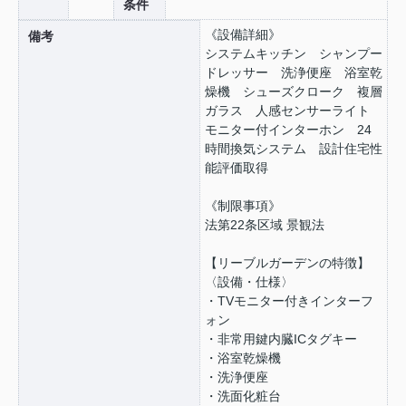
条件
《設備詳細》
備考
システムキッチン シャンプー
ドレッサー 洗浄便座 浴室乾
燥機 シューズクローク 複層
ガラス 人感センサーライト
モニター付インターホン 24
時間換気システム 設計住宅性
能評価取得
《制限事項》
法第22条区域 景観法
【リーブルガーデンの特徴】
〈設備・仕様〉
・TVモニター付きインターフ
ォン
・非常用鍵内臓ICタグキー
・浴室乾燥機
・洗浄便座
・洗面化粧台