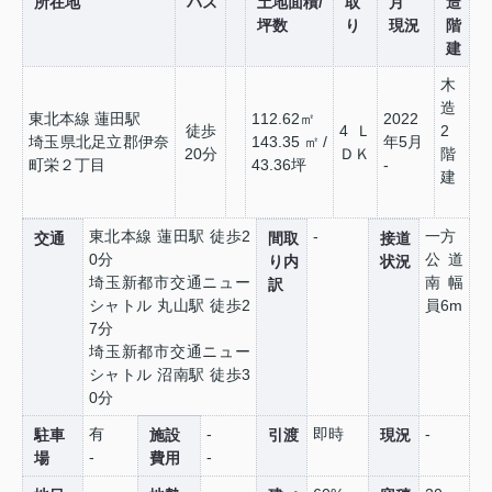
所在地
バス
土地面積/
取
月
造
坪数
り
現況
階
建
木
造
東北本線 蓮田駅
112.62㎡
2022
徒歩
4Ｌ
2
埼玉県北足立郡伊奈
143.35㎡/
年5月
20分
ＤＫ
階
町栄２丁目
43.36坪
-
建
東北本線 蓮田駅 徒歩2
-
一方
交通
間取
接道
0分
公道
り内
状況
埼玉新都市交通ニュー
南 幅
訳
シャトル 丸山駅 徒歩2
員6m
7分
埼玉新都市交通ニュー
シャトル 沼南駅 徒歩3
0分
有
-
即時
-
駐車
施設
引渡
現況
-
-
場
費用