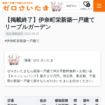
0
ログイン
お気に入り
【掲載終了】伊奈町栄新築一戸建て
リーブルガーデン
過去掲載物件
2022.06.19
#伊奈町栄新築一戸建て
ゼロ さいたま
筆者
ゼロさいたまなら新築一戸建て仲介手数料無料＋お祝い金
【キャッシュバック】最大２０万円。埼玉県、東京都、千葉
県の新築一戸建て探すならゼロさいたまにお任せください。
交通
徒歩
建物面積
間
築年
構