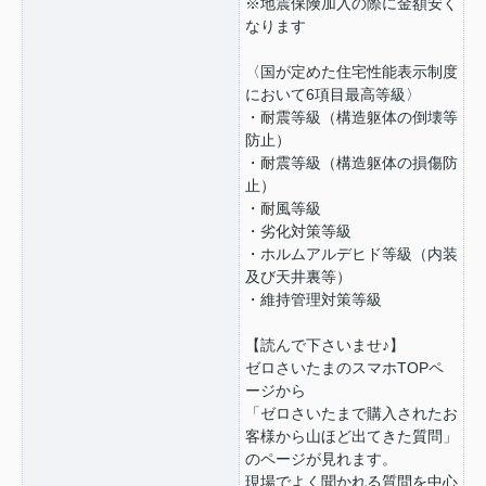
※地震保険加入の際に金額安く
なります
〈国が定めた住宅性能表示制度
において6項目最高等級〉
・耐震等級（構造躯体の倒壊等
防止）
・耐震等級（構造躯体の損傷防
止）
・耐風等級
・劣化対策等級
・ホルムアルデヒド等級（内装
及び天井裏等）
・維持管理対策等級
【読んで下さいませ♪】
ゼロさいたまのスマホTOPペ
ージから
「ゼロさいたまで購入されたお
客様から山ほど出てきた質問」
のページが見れます。
現場でよく聞かれる質問を中心