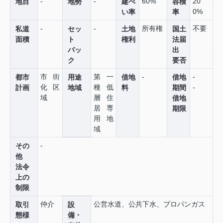
-
-
60%
20
地目
地勢
建ぺ
容積
0%
い率
率
-
-
所有権
不要
私道
セッ
土地
国土
面積
ト
権利
法届
バッ
出
ク
要否
市街
第一
-
-
都市
用途
借地
借地
化区
種低
-
計画
地域
料
期間
域
層住
借地
居専
期限
用地
域
-
その
他
法令
上の
制限
仲介
公営水道、公共下水、プロパンガス
取引
設
態様
備・