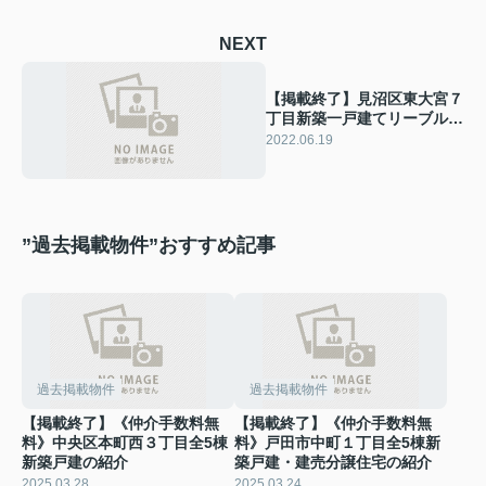
NEXT
【掲載終了】見沼区東大宮７
丁目新築一戸建てリーブルガ
ーデン
2022.06.19
”過去掲載物件”おすすめ記事
過去掲載物件
過去掲載物件
【掲載終了】《仲介手数料無
【掲載終了】《仲介手数料無
料》中央区本町西３丁目全5棟
料》戸田市中町１丁目全5棟新
新築戸建の紹介
築戸建・建売分譲住宅の紹介
2025.03.28
2025.03.24