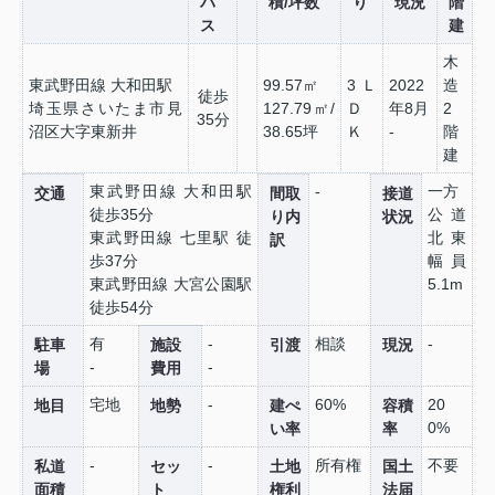
バ
積/坪数
り
現況
階
ス
建
木
東武野田線 大和田駅
99.57㎡
3Ｌ
2022
造
徒歩
埼玉県さいたま市見
127.79㎡/
Ｄ
年8月
2
35分
沼区大字東新井
38.65坪
Ｋ
-
階
建
東武野田線 大和田駅
-
一方
交通
間取
接道
徒歩35分
公道
り内
状況
東武野田線 七里駅 徒
北東
訳
歩37分
幅員
東武野田線 大宮公園駅
5.1m
徒歩54分
有
-
相談
-
駐車
施設
引渡
現況
-
-
場
費用
宅地
-
60%
20
地目
地勢
建ぺ
容積
0%
い率
率
-
-
所有権
不要
私道
セッ
土地
国土
面積
ト
権利
法届