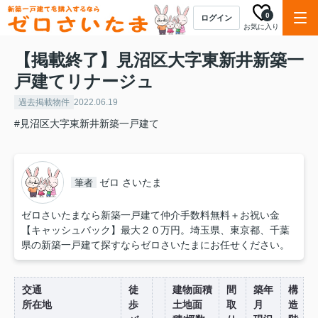
0
ログイン
お気に入り
【掲載終了】見沼区大字東新井新築一
戸建てリナージュ
過去掲載物件
2022.06.19
#見沼区大字東新井新築一戸建て
ゼロ さいたま
筆者
ゼロさいたまなら新築一戸建て仲介手数料無料＋お祝い金
【キャッシュバック】最大２０万円。埼玉県、東京都、千葉
県の新築一戸建て探すならゼロさいたまにお任せください。
交通
徒
建物面積
間
築年
構
所在地
歩
土地面
取
月
造