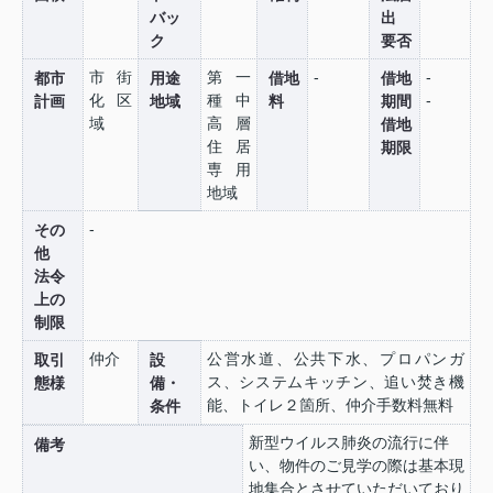
バッ
出
ク
要否
市街
第一
-
-
都市
用途
借地
借地
化区
種中
-
計画
地域
料
期間
域
高層
借地
住居
期限
専用
地域
-
その
他
法令
上の
制限
仲介
公営水道、公共下水、プロパンガ
取引
設
ス、システムキッチン、追い焚き機
態様
備・
能、トイレ２箇所、仲介手数料無料
条件
新型ウイルス肺炎の流行に伴
備考
い、物件のご見学の際は基本現
地集合とさせていただいており