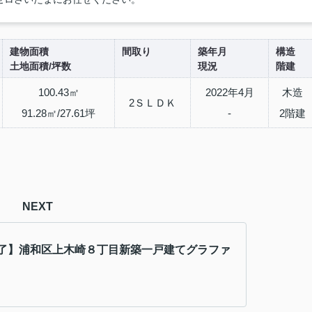
建物面積
間取り
築年月
構造
土地面積/坪数
現況
階建
100.43㎡
2022年4月
木造
2ＳＬＤＫ
91.28㎡/27.61坪
-
2階建
NEXT
了】浦和区上木崎８丁目新築一戸建てグラファ