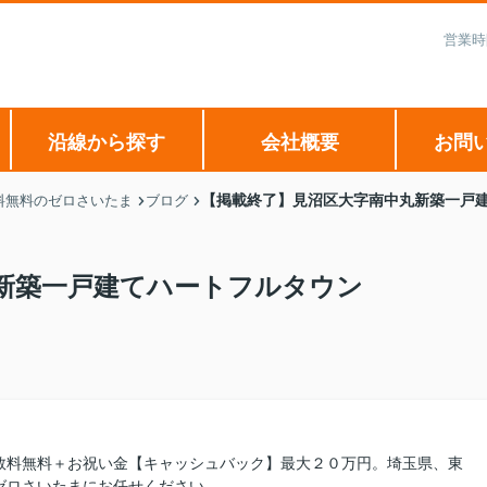
営業時
沿線から探す
会社概要
お問
【掲載終了】見沼区大字南中丸新築一戸
料無料のゼロさいたま
ブログ
新築一戸建てハートフルタウン
数料無料＋お祝い金【キャッシュバック】最大２０万円。埼玉県、東
ゼロさいたまにお任せください。