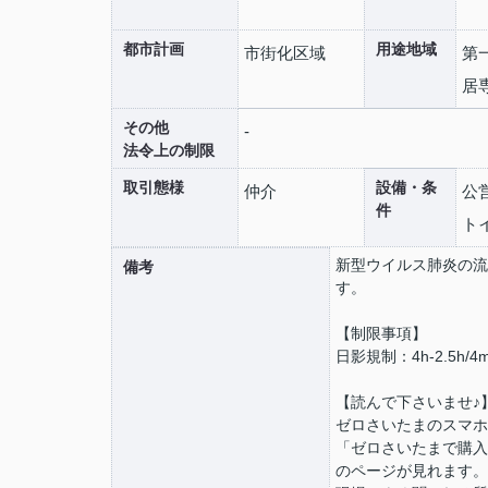
都市計画
用途地域
市街化区域
第
居
その他
-
法令上の制限
取引態様
設備・条
仲介
公
件
ト
新型ウイルス肺炎の流
備考
す。
【制限事項】
日影規制：4h-2.5h
【読んで下さいませ♪
ゼロさいたまのスマホ
「ゼロさいたまで購入
のページが見れます。