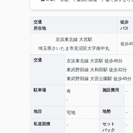
交通
徒歩
所在地
バス
京浜東北線 大宮駅
徒歩4
埼玉県さいたま市見沼区大字南中丸
交通
京浜東北線 大宮駅 徒歩45分
東武野田線 大和田駅 徒歩32分
東武野田線 大宮公園駅 徒歩45分
駐車場
施設費用
有
-
-
地目
地勢
宅地
-
私道面積
セット
-
-
バック