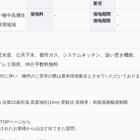
要否
借地料
借地期間
一種中高層住
-
-
借地期限
専用地域
-
営水道、公共下水、都市ガス、システムキッチン、追い焚き機能、
イレ２箇所、仲介手数料無料
行に伴い、物件のご見学の際は基本現地集合とさせていただいておりま
/4m 法第22条区域 高度地区(15m) 景観法 容積率：前面道路幅員制限
】
TOPページから
されたお客様から山ほど出てきた質問」