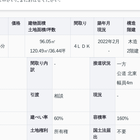
価格
建物面積
間取り
築年月
構造
土地面積/坪数
現況
階建
96.05㎡
2022年2月
木造
5分
4ＬＤＫ
120.49㎡/36.44坪
-
2階建
間取り内
接道状況
-
一方
訳
公道 北東
幅員4m
引渡
現況
相談
-
建ぺい率
容積率
60%
160%
土地権利
国土法届
所有権
不要
出