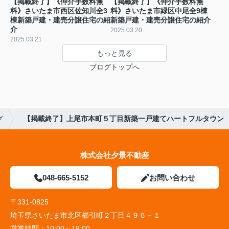
【掲載終了】《仲介手数料無
【掲載終了】《仲介手数料無
料》さいたま市西区佐知川全3
料》さいたま市緑区中尾全9棟
棟新築戸建・建売分譲住宅の紹
新築戸建・建売分譲住宅の紹介
介
2025.03.20
2025.03.21
もっと見る
ブログトップへ
グ
【掲載終了】上尾市本町５丁目新築一戸建てハートフルタウン
株式会社夕景不動産
048-665-5152
お問い合わせ
〒331-0825
埼玉県さいたま市北区櫛引町２丁目４９６－１
営業時間：
10:00～19:00