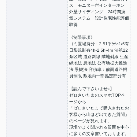
ス モニター付インターホン
外壁サイディング 24時間換
気システム 設計住宅性能評価
取得
《制限事項》
ゴミ置場持分：2.51平米×1/6有
日影規制有4h-2.5h-4m 法第22
条区域 道路斜線 隣地斜線 生産
緑地法 農地法 公有地拡大推進
法 景観法 容積率：前面道路幅
員制限 敷地内一部協定部分有
【読んで下さいませ♪】
ゼロさいたまのスマホTOPペ
ージから
「ゼロさいたまで購入されたお
客様から山ほど出てきた質問」
のページが見れます。
現場でよく聞かれる質問を中心
に多くの文章書いております。