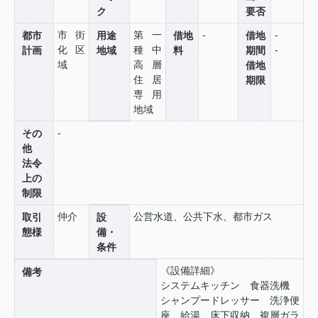
ク
要否
市街
第一
-
-
都市
用途
借地
借地
化区
種中
-
計画
地域
料
期間
域
高層
借地
住居
期限
専用
地域
-
その
他
法令
上の
制限
仲介
公営水道、公共下水、都市ガス
取引
設
態様
備・
条件
《設備詳細》
備考
システムキッチン 食器洗機
シャンプードレッサー 洗浄便
座 給湯 床下収納 複層ガラ