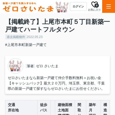
0
ログイン
お気に入り
【掲載終了】上尾市本町５丁目新築一
戸建てハートフルタウン
過去掲載物件
2022.05.23
#上尾市本町新築一戸建て
ゼロ さいたま
筆者
ゼロさいたまなら新築一戸建て仲介手数料無料＋お祝い金
【キャッシュバック】最大２０万円。埼玉県、東京都、千葉
県の新築一戸建て探すならゼロさいたまにお任せください。
交通
徒歩
建物面積
間
築年
構
所在地
バス
土地面
取
月
造