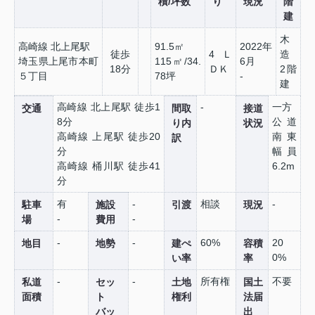
積/坪数
り
現況
階
建
木
高崎線 北上尾駅
91.5㎡
2022年
徒歩
4Ｌ
造
埼玉県上尾市本町
115㎡/34.
6月
18分
ＤＫ
2階
５丁目
78坪
-
建
高崎線 北上尾駅 徒歩1
-
一方
交通
間取
接道
8分
公道
り内
状況
高崎線 上尾駅 徒歩20
南東
訳
分
幅員
高崎線 桶川駅 徒歩41
6.2m
分
有
-
相談
-
駐車
施設
引渡
現況
-
-
場
費用
-
-
60%
20
地目
地勢
建ぺ
容積
0%
い率
率
-
-
所有権
不要
私道
セッ
土地
国土
面積
ト
権利
法届
バッ
出