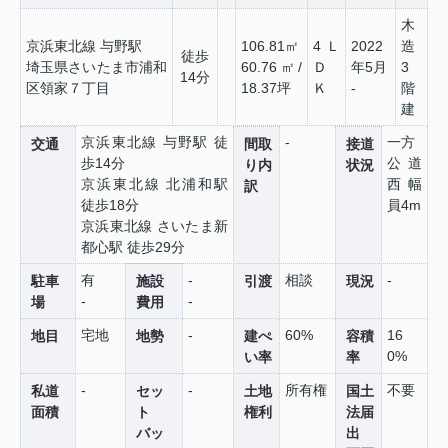
木
京浜東北線 与野駅
106.81㎡
4Ｌ
2022
造
徒歩
埼玉県さいたま市浦和
60.76㎡/
Ｄ
年5月
3
14分
区領家７丁目
18.37坪
Ｋ
-
階
建
京浜東北線 与野駅 徒
-
一方
交通
間取
接道
歩14分
公道
り内
状況
京浜東北線 北浦和駅
西 幅
訳
徒歩18分
員4m
京浜東北線 さいたま新
都心駅 徒歩29分
有
-
相談
-
駐車
施設
引渡
現況
-
-
場
費用
宅地
-
60%
16
地目
地勢
建ぺ
容積
0%
い率
率
-
-
所有権
不要
私道
セッ
土地
国土
面積
ト
権利
法届
バッ
出