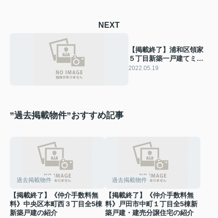
NEXT
【掲載終了】浦和区領家
５丁目新築一戸建てミラ
スモ
2022.05.19
”過去掲載物件”おすすめ記事
過去掲載物件
過去掲載物件
【掲載終了】《仲介手数料無
【掲載終了】《仲介手数料無
料》中央区本町西３丁目全5棟
料》戸田市中町１丁目全5棟新
新築戸建の紹介
築戸建・建売分譲住宅の紹介