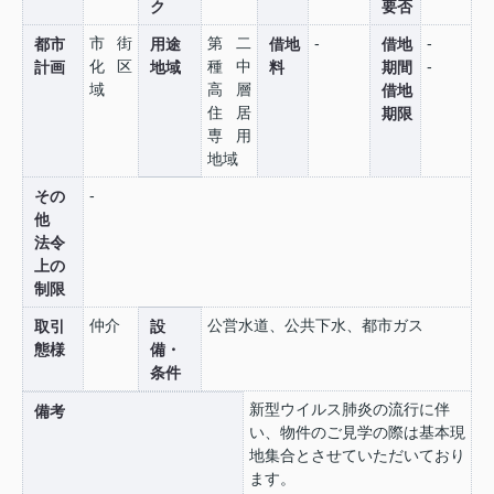
ク
要否
市街
第二
-
-
都市
用途
借地
借地
化区
種中
-
計画
地域
料
期間
域
高層
借地
住居
期限
専用
地域
-
その
他
法令
上の
制限
仲介
公営水道、公共下水、都市ガス
取引
設
態様
備・
条件
新型ウイルス肺炎の流行に伴
備考
い、物件のご見学の際は基本現
地集合とさせていただいており
ます。