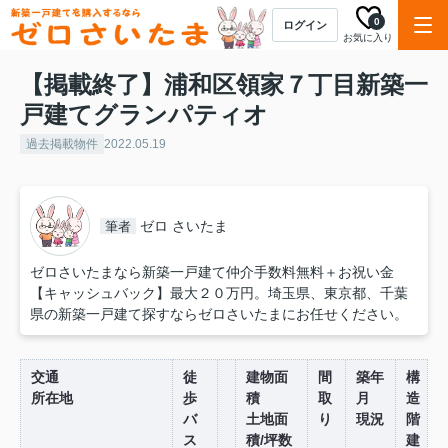
0
ログイン
お気に入り
【掲載終了】浦和区領家７丁目新築一
戸建てグランパティオ
過去掲載物件
2022.05.19
ゼロ さいたま
筆者
ゼロさいたまなら新築一戸建て仲介手数料無料＋お祝い金
【キャッシュバック】最大２０万円。埼玉県、東京都、千葉
県の新築一戸建て探すならゼロさいたまにお任せください。
交通
徒
建物面
間
築年
構
所在地
歩
積
取
月
造
バ
土地面
り
現況
階
ス
積/坪数
建