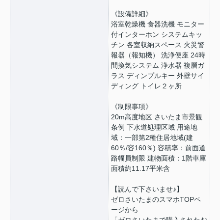
《設備詳細》
浴室乾燥機 食器洗機 モニター
付インターホン システムキッ
チン 各室収納スペース 火災警
報器（報知機） 洗浄便座 24時
間換気システム 浄水器 複層ガ
ラス ディンプルキー 外壁サイ
ディング トイレ２ヶ所
《制限事項》
20m高度地区 さいたま市景観
条例 下水道処理区域 用途地
域：一部第2種住居地域(建
60％/容160％) 容積率：前面道
路幅員制限 建物面積：1階車庫
面積約11.17平米含
【読んで下さいませ♪】
ゼロさいたまのスマホTOPペ
ージから