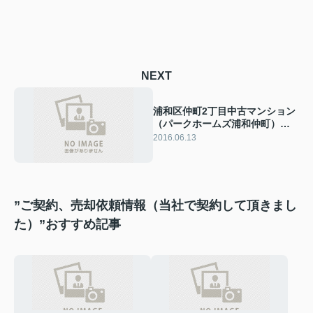
NEXT
浦和区仲町2丁目中古マンション
（パークホームズ浦和仲町）の
売却依頼頂きました
2016.06.13
”ご契約、売却依頼情報（当社で契約して頂きまし
た）”おすすめ記事