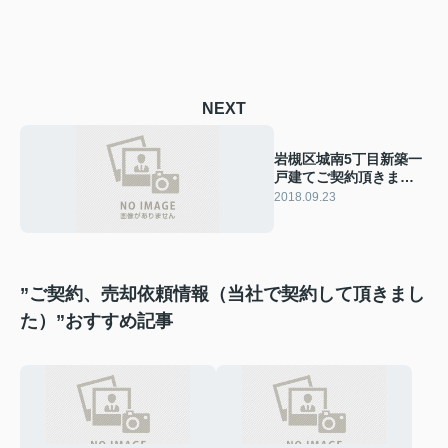
NEXT
岩槻区城南5丁目新築一
戸建てご契約頂きまし
た
2018.09.23
”ご契約、売却依頼情報（当社で契約して頂きまし
た）”おすすめ記事