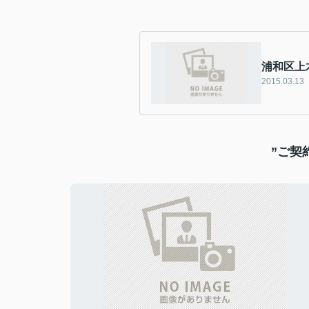
浦和区上
2015.03.13
”ご契