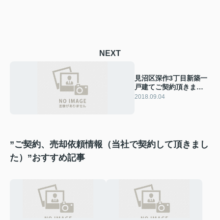
NEXT
見沼区深作3丁目新築一
戸建てご契約頂きまし
た
2018.09.04
”ご契約、売却依頼情報（当社で契約して頂きまし
た）”おすすめ記事