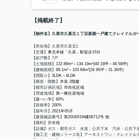
【掲載終了】
【物件名】久喜市久喜北１丁目新築一戸建てクレイドルガー
【所在地】久喜市久喜北1
【交通】
東北本線「久喜」駅徒歩15分
【総戸数】7戸
【土地面積】
132.89m²～134.19m²(40.19坪～40.59坪)
【建物面積】
89.1m²～103.68m²(26.95坪～31.36坪)
【間取り】
3LDK～4LDK
【構造・階数】
木造 2階建
【都市計画区域】
市街化区域
【用途地域】
第一種住居地域
【建ぺい率】
60%
【容積率】
200%
【築年月】
2021年05月
【建築確認番号】
第20UDI1W建06712号 他
【権利】所有権
【設備】ガス：都市ガス 水道：公共下水 汚水：公共下
【施工主・建物シリーズ名】アーネストワン・クレイドル