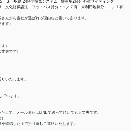
テム
床下収納 24時間換気システム
駐車場2台分 外壁サイディング
米 文化財保護法 フットパス持分：１／７有 未利用地持分：１／７有
客さんから当社が選ばれる理由など書いてあります。
ります）
ます）
大丈夫です）
送りいたします。
討しています。
た上で、メールまたはLINEで送って頂いても大丈夫です。
せ）
無を確認した上で折り返しご連絡いたします。