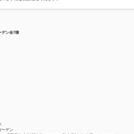
デン全7棟
水
ガーデン