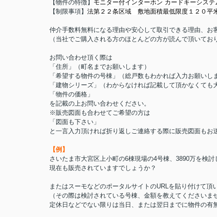
【物件の特徴】
モニター付インターホン カードキーシス
【制限事項】
法第２２条区域 敷地面積最低限度１２０平
仲介手数料無料になる理由や安心して取引できる理由、お
（当社でご購入される方のほとんどの方が読んで頂いてお
お問い合わせ頂く際は
「住所」（町名までお願いします）
「希望する物件の号棟」（総戸数もわかれば入力お願いし
「建物シリーズ」（わからなければ記載して頂かなくても
「物件の価格」
を記載の上お問い合わせください。
※販売図面も合わせてご希望の方は
「図面も下さい」
と一言入力頂ければ折り返しご連絡する際に販売図面もお
【例】
さいたま市大宮区上小町の6棟現場の4号棟、3890万を検
現在も販売されていますでしょうか？
またはスーモなどのポータルサイトのURLを貼り付けて頂い
（その際は検討されている号棟、金額を教えてくださいま
定休日などでない限りは当日、または翌日までに物件の有