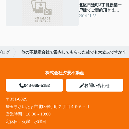
北区日進町3丁目新築一
戸建てご契約頂きまし
た
2014.11.28
ブログ
他の不動産会社で案内してもらった後でも大丈夫ですか？
株式会社夕景不動産
048-665-5152
お問い合わせ
〒331-0825
埼玉県さいたま市北区櫛引町２丁目４９６－１
営業時間：
10:00～19:00
定休日：
火曜、水曜日