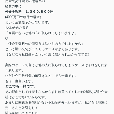
用や火災保険その他諸々の
経費の中に
仲介手数料 １,
３６０,８００円
(4000万円の物件の場合）
という金額提示が出ています。
大体がその場で
「今買わないと他の方に取られてしまいますよ」
や
「仲介手数料分の値引きは私たちの力でしますから」
という謳い文句が出てくるケースがよくあります。
（なぜなら私自身もこういう風に教えられたからです笑）
実際のケースで言うと他の人に取られてしまうケースはそれなりに多
くあります。
ただ仲介手数料分の値引きはどこでも一緒です。
もう一度言います。
どこでも一緒です。
その理由としては売主さんからすれば買ってくれれば
極端な話仲介会
社はどこでもいいからです。
あまりに問題ある信頼がない不動産仲介もいますが、私どもは地道に
売主さんと取引をして
関係を築いてきました。