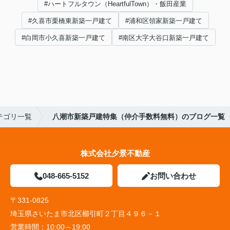
#ハートフルタウン（HeartfulTown）・飯田産業
#久喜市栗橋東新築一戸建て
#浦和区領家新築一戸建て
#白岡市小久喜新築一戸建て
#南区大字大谷口新築一戸建て
テゴリ一覧
八潮市新築戸建特集（仲介手数料無料）のブログ一覧
株式会社夕景不動産
048-665-5152
お問い合わせ
〒331-0825
埼玉県さいたま市北区櫛引町２丁目４９６－１
営業時間：
10:00～19:00