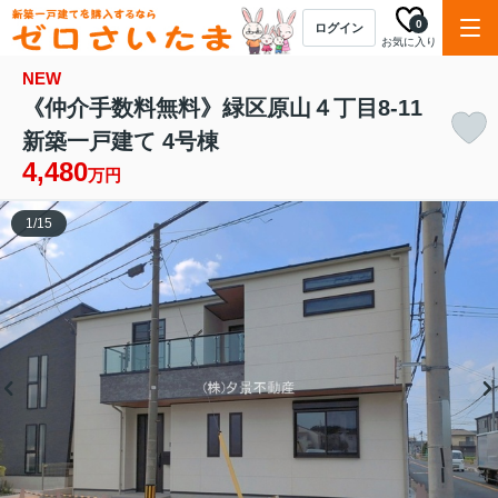
0
ログイン
お気に入り
NEW
《仲介手数料無料》緑区原山４丁目8-11
新築一戸建て 4号棟
4,480
万円
1
/
15