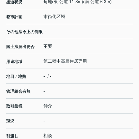
角地(東 公道 11.3m)(南 公道 6.3m)
接道状況
市街化区域
都市計画
-
その他法令上の制限
不要
国土法届出要否
第二種中高層住居専用
用途地域
- / -
地目 / 地勢
-
管理組合有無
仲介
取引態様
-
現況
相談
引渡し