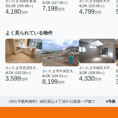
さいたま市緑区東浦和３丁目
さいたま市緑区大字中尾
4LDK (117.58㎡)
3SLDK (105.88㎡)
4LDK (103.85㎡)
3
7,198
万円
4,180
4,799
万円
万円
よく見られている物件
さいたま市見沼区大字蓮沼
さいたま市南区大字太田窪
さいたま市中央区大戸３丁目
4LDK (102.00㎡)
3LDK (109.90㎡)
4LDK (104.51㎡)
3
3,599
4,330
万円
万円
8,199
万円
《仲介手数料無料》緑区原山４丁目8-11新築一戸建て
4号棟