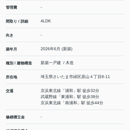
-
管理費
4LDK
間取り / 詳細
-
向き
2026年6月 (新築)
築年月
新築一戸建 / 木造
種別 / 建物構造
埼玉県
さいたま市緑区
原山
４丁目8-11
所在地
京浜東北線
「
浦和
」駅 徒歩32分
交通
武蔵野線
「
東浦和
」駅 徒歩38分
京浜東北線
「
南浦和
」駅 徒歩44分
-
修繕積立金