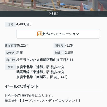
【外観】
4,480万円
価格
支払いシミュレーション
95.22㎡
4LDK
建物面積
間取り
新築
2階建
築年数
階建て
埼玉県
さいたま市緑区
原山
４丁目8-11
所在地
京浜東北線
「
浦和
」駅 徒歩32分
交通
武蔵野線
「
東浦和
」駅 徒歩38分
京浜東北線
「
南浦和
」駅 徒歩44分
セールスポイント
仲介手数料無料物件になります。
施工会社【オープンハウス・ディベロップメント】