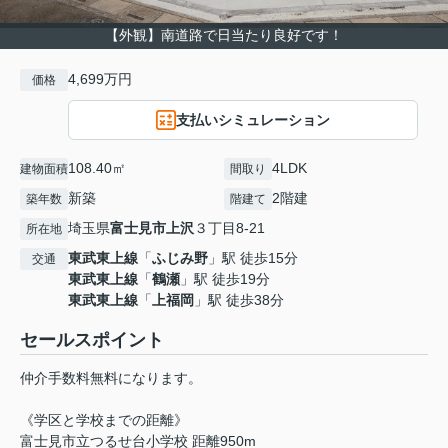
【外観】南道路で日当たり良好です！
4,699万円
価格
支払いシミュレーション
108.40㎡
4LDK
建物面積
間取り
新築
2階建
築年数
階建て
埼玉県
富士見市
上沢
３丁目8-21
所在地
東武東上線
「
ふじみ野
」駅 徒歩15分
交通
東武東上線
「
鶴瀬
」駅 徒歩19分
東武東上線
「
上福岡
」駅 徒歩38分
セールスポイント
仲介手数料無料になります。
《学区と学校までの距離》
富士見市立つるせ台小学校 距離950m