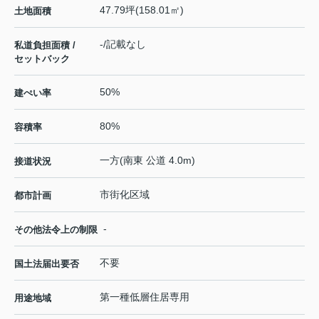
47.79坪(158.01㎡)
土地面積
-/記載なし
私道負担面積 /
セットバック
50%
建ぺい率
80%
容積率
一方(南東 公道 4.0m)
接道状況
市街化区域
都市計画
-
その他法令上の制限
不要
国土法届出要否
第一種低層住居専用
用途地域