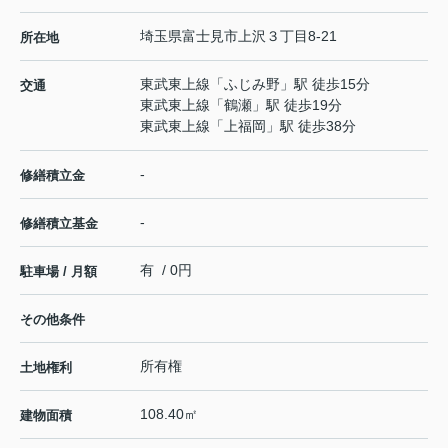
埼玉県
富士見市
上沢
３丁目8-21
所在地
東武東上線
「
ふじみ野
」駅 徒歩15分
交通
東武東上線
「
鶴瀬
」駅 徒歩19分
東武東上線
「
上福岡
」駅 徒歩38分
-
修繕積立金
-
修繕積立基金
有 / 0円
駐車場 / 月額
その他条件
所有権
土地権利
108.40㎡
建物面積