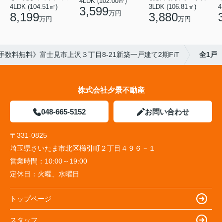
4LDK (102.00㎡)
4LDK (104.51㎡)
3LDK (106.81㎡)
4
3,599
万円
8,199
3,880
万円
万円
手数料無料》富士見市上沢３丁目8-21新築一戸建て2期FiT
全1戸
株式会社夕景不動産
048-665-5152
お問い合わせ
〒331-0825
埼玉県さいたま市北区櫛引町２丁目４９６－１
営業時間：
10:00～19:00
定休日：
火曜、水曜日
トップページ
スタッフ