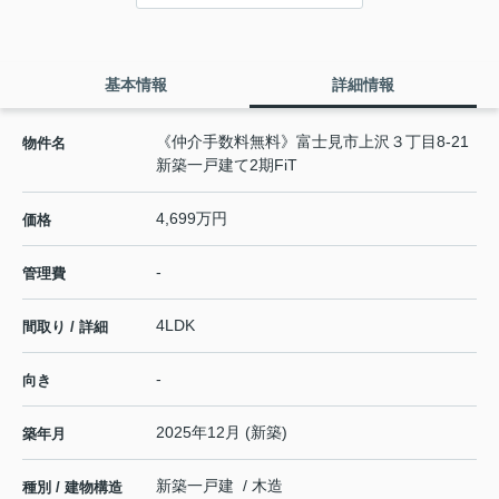
基本情報
詳細情報
《仲介手数料無料》富士見市上沢３丁目8-21
物件名
新築一戸建て2期FiT
4,699万円
価格
-
管理費
4LDK
間取り / 詳細
-
向き
2025年12月 (新築)
築年月
新築一戸建 / 木造
種別 / 建物構造