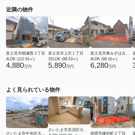
近隣の物件
富士見市鶴瀬西３丁目
富士見市上沢１丁目
富士見市東みずほ台２丁目
4LDK (112.81㎡)
3SLDK (98.53㎡)
4LDK (99.16㎡)
4
4,880
5,890
6,280
万円
万円
万円
よく見られている物件
さいたま市見沼区大字蓮沼
さいたま市中央区大戸３丁目
朝霞市膝折町２丁目