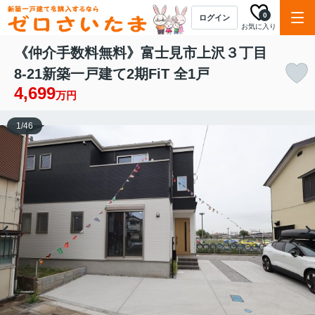
0
ログイン
お気に入り
《仲介手数料無料》富士見市上沢３丁目
8-21新築一戸建て2期FiT 全1戸
4,699
万円
1
/
46