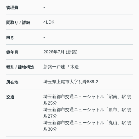
-
管理費
4LDK
間取り / 詳細
-
向き
2026年7月 (新築)
築年月
新築一戸建 / 木造
種別 / 建物構造
埼玉県
上尾市
大字瓦葺
839-2
所在地
埼玉新都市交通ニューシャトル
「
沼南
」駅 徒
交通
歩25分
埼玉新都市交通ニューシャトル
「
原市
」駅 徒
歩27分
埼玉新都市交通ニューシャトル
「
丸山
」駅 徒
歩30分