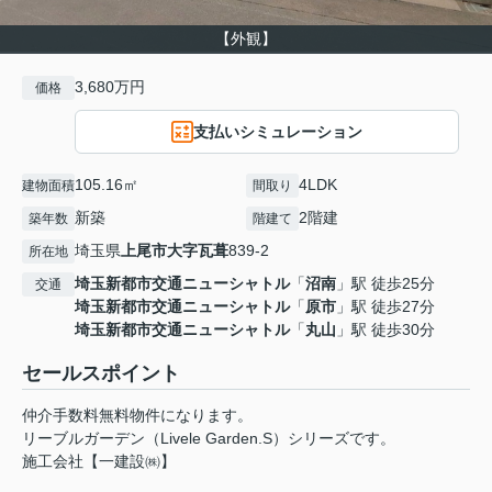
【外観】
3,680万円
価格
支払いシミュレーション
105.16㎡
4LDK
建物面積
間取り
新築
2階建
築年数
階建て
埼玉県
上尾市
大字瓦葺
839-2
所在地
埼玉新都市交通ニューシャトル
「
沼南
」駅 徒歩25分
交通
埼玉新都市交通ニューシャトル
「
原市
」駅 徒歩27分
埼玉新都市交通ニューシャトル
「
丸山
」駅 徒歩30分
セールスポイント
仲介手数料無料物件になります。
リーブルガーデン（Livele Garden.S）シリーズです。
施工会社【一建設㈱】