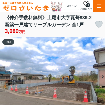
0
ログイン
お気に入り
《仲介手数料無料》上尾市大字瓦葺839-2
新築一戸建てリーブルガーデン 全1戸
3,680
万円
1
/
13