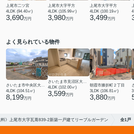
上尾市二ツ宮
上尾市大字平方
上尾市大字平方
4LDK (94.40㎡)
4LDK (105.99㎡)
4LDK (100.19㎡)
4
3,690
3,980
3,499
万円
万円
万円
よく見られている物件
さいたま市見沼区大字蓮沼
さいたま市中央区大戸３丁目
朝霞市膝折町２丁目
4LDK (102.00㎡)
4LDK (104.51㎡)
3LDK (106.81㎡)
3
3,599
万円
8,199
3,880
万円
万円
料》上尾市大字瓦葺839-2新築一戸建てリーブルガーデン
全1戸