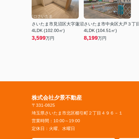
さいたま市見沼区大字蓮沼
さいたま市中央区大戸３丁
4LDK (102.00㎡)
4LDK (104.51㎡)
3,599
8,199
万円
万円
株式会社夕景不動産
〒331-0825
埼玉県さいたま市北区櫛引町２丁目４９６－１
営業時間：
10:00～19:00
定休日：
火曜、水曜日