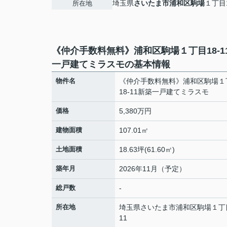
埼玉県
さいたま市浦和区
駒場
１丁目1
所在地
《仲介手数料無料》浦和区駒場１丁目18-1
一戸建てミラスモの基本情報
物件名
《仲介手数料無料》浦和区駒場１
18-11新築一戸建てミラスモ
価格
5,380万円
建物面積
107.01㎡
土地面積
18.63坪(61.60㎡)
築年月
2026年11月（予定）
総戸数
-
所在地
埼玉県
さいたま市浦和区
駒場
１丁
11