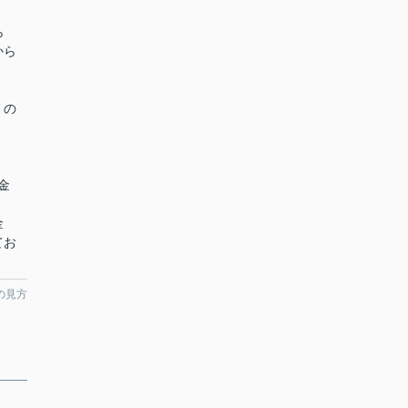
ら
から
くの
金
）
金
てお
の見方