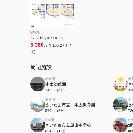
9号棟
32.37坪 (107.01㎡)
5,380
万円(166.2万円/
坪)
周辺施設
幼稚園
保
本太幼稚園
さ
242ｍ（4分）
3
保育園
小
さいたま市立 本太保育園
さ
566ｍ（8分）
7
中学校
幼
さいたま市立原山中学校
浦
854ｍ（11分）
8