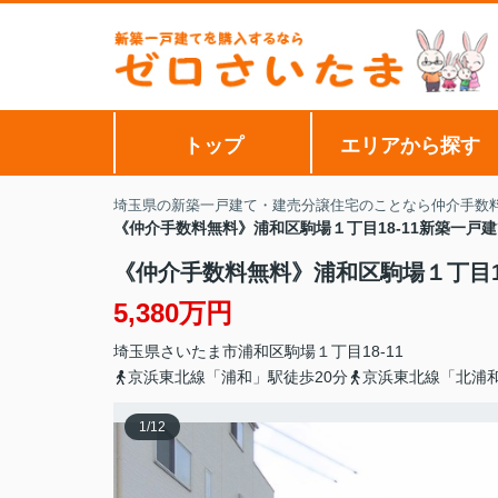
トップ
エリアから探す
埼玉県の新築一戸建て・建売分譲住宅のことなら仲介手数
《仲介手数料無料》浦和区駒場１丁目18-11新築一戸
《仲介手数料無料》浦和区駒場１丁目1
5,380万円
埼玉県
さいたま市浦和区
駒場
１丁目18-11
京浜東北線「浦和」駅徒歩20分
京浜東北線「北浦和
1
/
12