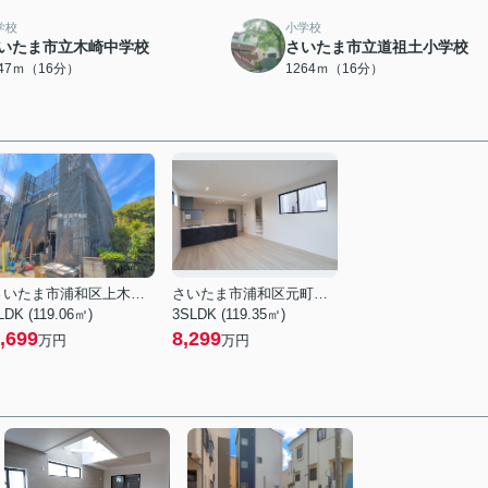
学校
小学校
いたま市立木崎中学校
さいたま市立道祖土小学校
247ｍ（16分）
1264ｍ（16分）
さいたま市浦和区上木崎８丁目
さいたま市浦和区元町１丁目
LDK (119.06㎡)
3SLDK (119.35㎡)
,699
8,299
万円
万円