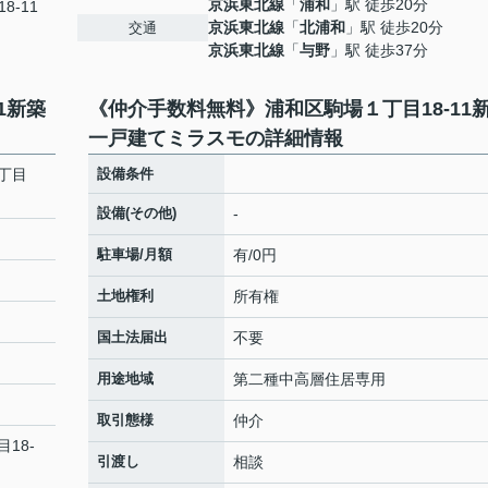
京浜東北線
「
浦和
」駅 徒歩20分
8-11
京浜東北線
「
北浦和
」駅 徒歩20分
交通
京浜東北線
「
与野
」駅 徒歩37分
1新築
《仲介手数料無料》浦和区駒場１丁目18-11
一戸建てミラスモの詳細情報
丁目
設備条件
設備(その他)
-
駐車場/月額
有/0円
土地権利
所有権
国土法届出
不要
用途地域
第二種中高層住居専用
取引態様
仲介
目18-
引渡し
相談