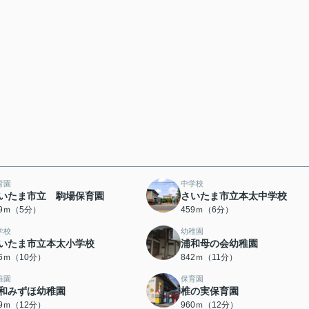
育園
中学校
いたま市立 駒場保育園
さいたま市立本太中学校
39ｍ（5分）
459ｍ（6分）
学校
幼稚園
いたま市立本太小学校
浦和母の会幼稚園
26ｍ（10分）
842ｍ（11分）
稚園
保育園
和みずほ幼稚園
椎の実保育園
89ｍ（12分）
960ｍ（12分）