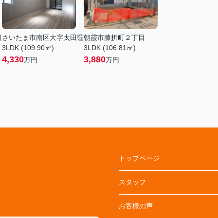
目
さいたま市南区大字太田窪
朝霞市膝折町２丁目
3LDK (109.90㎡)
3LDK (106.81㎡)
4,330
3,880
万円
万円
トップページ
スタッフ
お客様の声