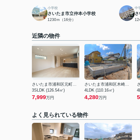
小学校
中
さいたま市立仲本小学校
さ
1230ｍ（16分）
1
近隣の物件
さいたま市浦和区元町３丁目
さいたま市浦和区木崎２丁目
3SLDK (126.54㎡)
4LDK (110.16㎡)
4
7,999
4,280
5
万円
万円
よく見られている物件