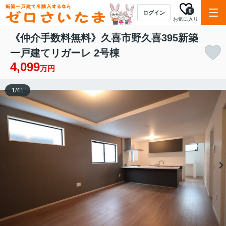
0
ログイン
お気に入り
《仲介手数料無料》久喜市野久喜395新築
一戸建てリガーレ 2号棟
4,099
万円
1
/
41