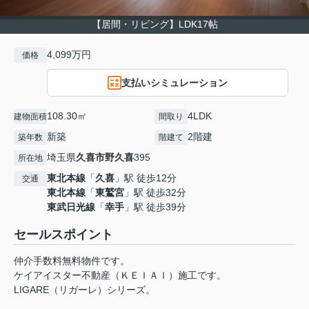
【居間・リビング】LDK17帖
4,099万円
価格
支払いシミュレーション
108.30㎡
4LDK
建物面積
間取り
新築
2階建
築年数
階建て
埼玉県
久喜市
野久喜
395
所在地
東北本線
「
久喜
」駅 徒歩12分
交通
東北本線
「
東鷲宮
」駅 徒歩32分
東武日光線
「
幸手
」駅 徒歩39分
セールスポイント
仲介手数料無料物件です。
ケイアイスター不動産（ＫＥＩＡＩ）施工です。
LIGARE（リガーレ）シリーズ。