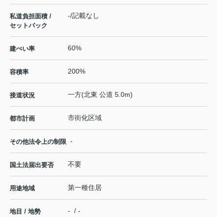
-/記載なし
私道負担面積 /
セットバック
60%
建ぺい率
200%
容積率
一方(北東 公道 5.0m)
接道状況
市街化区域
都市計画
-
その他法令上の制限
不要
国土法届出要否
第一種住居
用途地域
- / -
地目 / 地勢