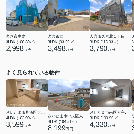
久喜市中妻
久喜市西
久喜市久喜北１丁目
3LDK (106.89㎡)
3LDK (93.56㎡)
3LDK (115.93㎡)
3
2,998
3,498
3,790
万円
万円
万円
よく見られている物件
さいたま市見沼区大字蓮沼
さいたま市南区大字太田窪
さいたま市中央区大戸３丁目
4LDK (102.00㎡)
3LDK (109.90㎡)
4LDK (104.51㎡)
3
3,599
4,330
万円
万円
8,199
万円