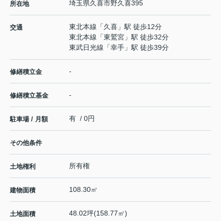
埼玉県
久喜市
野久喜
395
所在地
東北本線
「
久喜
」駅 徒歩12分
交通
東北本線
「
東鷲宮
」駅 徒歩32分
東武日光線
「
幸手
」駅 徒歩39分
-
修繕積立金
-
修繕積立基金
有 / 0円
駐車場 / 月額
その他条件
所有権
土地権利
108.30㎡
建物面積
48.02坪(158.77㎡)
土地面積