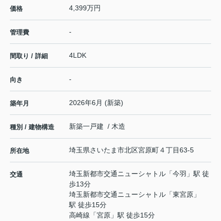
4,399万円
価格
-
管理費
4LDK
間取り / 詳細
-
向き
2026年6月 (新築)
築年月
新築一戸建 / 木造
種別 / 建物構造
埼玉県
さいたま市北区
宮原町
４丁目63-5
所在地
埼玉新都市交通ニューシャトル
「
今羽
」駅 徒
交通
歩13分
埼玉新都市交通ニューシャトル
「
東宮原
」
駅 徒歩15分
高崎線
「
宮原
」駅 徒歩15分