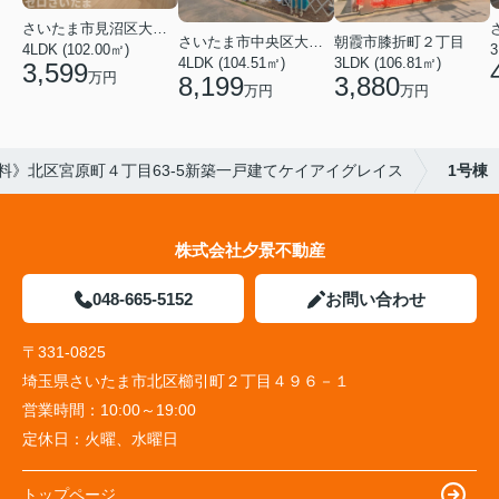
さいたま市見沼区大字蓮沼
さいたま市中央区大戸３丁目
朝霞市膝折町２丁目
4LDK (102.00㎡)
3
4LDK (104.51㎡)
3LDK (106.81㎡)
3,599
万円
8,199
3,880
万円
万円
料》北区宮原町４丁目63-5新築一戸建てケイアイグレイス
1号棟
株式会社夕景不動産
048-665-5152
お問い合わせ
〒331-0825
埼玉県さいたま市北区櫛引町２丁目４９６－１
営業時間：
10:00～19:00
定休日：
火曜、水曜日
トップページ