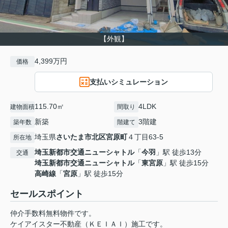
【外観】
4,399万円
価格
支払いシミュレーション
115.70㎡
4LDK
建物面積
間取り
新築
3階建
築年数
階建て
埼玉県
さいたま市北区
宮原町
４丁目63-5
所在地
埼玉新都市交通ニューシャトル
「
今羽
」駅 徒歩13分
交通
埼玉新都市交通ニューシャトル
「
東宮原
」駅 徒歩15分
高崎線
「
宮原
」駅 徒歩15分
セールスポイント
仲介手数料無料物件です。
ケイアイスター不動産（ＫＥＩＡＩ）施工です。