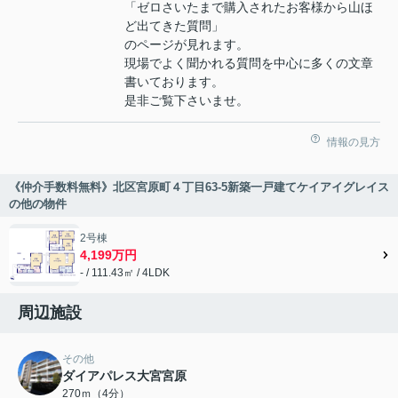
「ゼロさいたまで購入されたお客様から山ほ
ど出てきた質問」
のページが見れます。
現場でよく聞かれる質問を中心に多くの文章
書いております。
是非ご覧下さいませ。
情報の見方
《仲介手数料無料》北区宮原町４丁目63-5新築一戸建てケイアイグレイス
の他の物件
2号棟
4,199万円
- / 111.43㎡ / 4LDK
周辺施設
その他
ダイアパレス大宮宮原
270ｍ（4分）