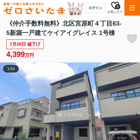
0
ログイン
お気に入り
《仲介手数料無料》北区宮原町４丁目63-
5新築一戸建てケイアイグレイス 1号棟
7月26日 値下げ
4,399
万円
1
/
16