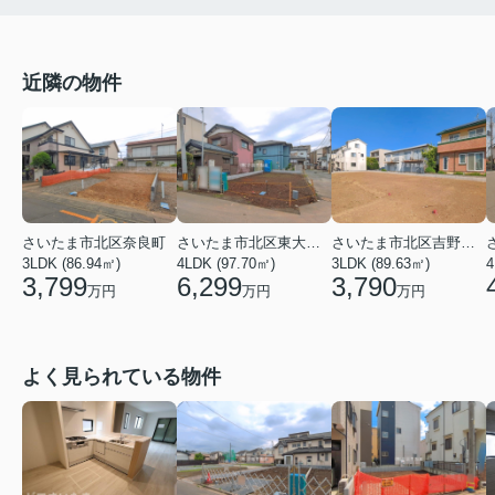
近隣の物件
さいたま市北区奈良町
さいたま市北区東大成町２丁目
さいたま市北区吉野町２丁目
3LDK (86.94㎡)
4LDK (97.70㎡)
3LDK (89.63㎡)
4
3,799
6,299
3,790
万円
万円
万円
よく見られている物件