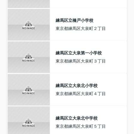
練馬区立橋戸小学校
東京都練馬区大泉町２丁目
練馬区立大泉第一小学校
東京都練馬区大泉町３丁目
練馬区立大泉北小学校
東京都練馬区大泉町４丁目
練馬区立大泉北中学校
東京都練馬区大泉町５丁目