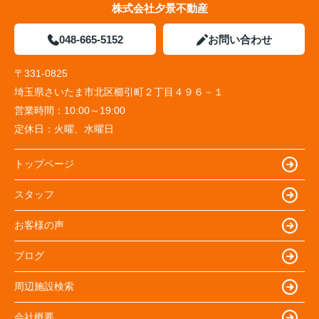
株式会社夕景不動産
048-665-5152
お問い合わせ
〒331-0825
埼玉県さいたま市北区櫛引町２丁目４９６－１
営業時間：
10:00～19:00
定休日：
火曜、水曜日
トップページ
スタッフ
お客様の声
ブログ
周辺施設検索
会社概要