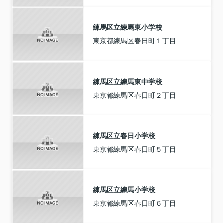
練馬区立練馬東小学校
東京都練馬区春日町１丁目
練馬区立練馬東中学校
東京都練馬区春日町２丁目
練馬区立春日小学校
東京都練馬区春日町５丁目
練馬区立練馬小学校
東京都練馬区春日町６丁目