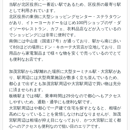
当駅が北区役所に一番近い駅であるため、区役所の最寄り駅
として利用されています。
北区役所の東側に大型ショッピングセンター・ステラタウン
があり、イトーヨーカドーをはじめ100円ショップのザ・ダ
イソーやレストラン、カフェ、衣料品店などが入っているの
でショッピングには非常に便利です。
南側には中山道（国道17号）が通っており、駅から南に歩い
て8分ほどの場所にドン・キホーテ大宮店が立地しており、日
用品から家電製品まで様々な物を安くで売っているのでとて
も便利なお店です。
加茂宮駅から2駅離れた場所に大型ターミナル駅・大宮駅があ
り、駅周辺には大型商業施設が数多く立ち並んでいるため、
都心まで出ずとも加茂宮駅周辺や大宮駅周辺で買い物は充分
に済ませられます。
板橋駅までは8駅、乗車時間は29分なので都心へもアクセス
しやすいため、通勤・通学にも便利な駅です。
大宮駅周辺はや都心で一戸建て住宅を探すとなると、相場が
高めになっていることを覚悟しなければなりませんが、加茂
宮駅周辺は相場が抑え目になっており、かつ大宮駅に近く都
心へのアクセスも便利なので狙い目のエリアです。