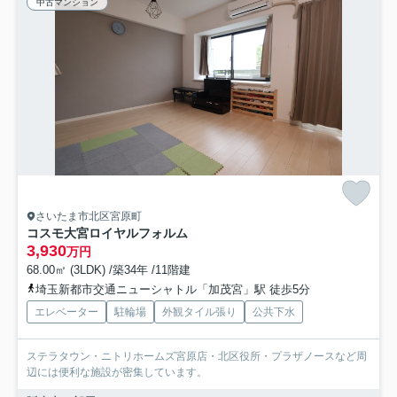
中古マンション
さいたま市北区宮原町
コスモ大宮ロイヤルフォルム
3,930
万円
68.00㎡ (3LDK) /築34年 /11階建
埼玉新都市交通ニューシャトル「加茂宮」駅 徒歩5分
エレベーター
駐輪場
外観タイル張り
公共下水
ステラタウン・ニトリホームズ宮原店・北区役所・プラザノースなど周
辺には便利な施設が密集しています。