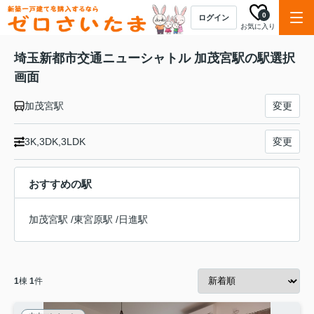
0
ログイン
お気に入り
埼玉新都市交通ニューシャトル 加茂宮駅の駅選択
画面
加茂宮駅
変更
3K,3DK,3LDK
変更
おすすめの駅
加茂宮駅
/
東宮原駅
/
日進駅
1
棟
1
件