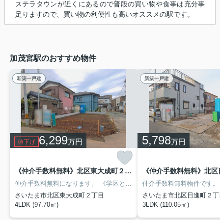
ステラタウンが近くにあるので普段の買い物や食事は充分事
足りますので、買い物の利便性も高いオススメの駅です。
加茂宮駅のおすすめ物件
新築一戸建
新築一戸建
6,299
5,798
万円
万円
値下げ
《仲介手数料無料》北区東大成町２丁目10-2新築一戸建て‎ 全1戸
仲介手数料無料になります。
《学区と学校までの距離》
仲介手数料無料物件です。
さいたま市立東
さいたま市北区東大成町２丁目
さいたま市北区日進町２丁
4LDK (97.70㎡)
3LDK (110.05㎡)