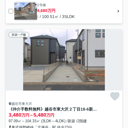
2号棟
4,680万円
- / 100.51㎡ / 3SLDK
新築一戸建
越谷市東大沢
《仲介手数料無料》越谷市東大沢２丁目18-6新築一戸建てグラファーレ
3,480
5,480
万円～
万円
97.09㎡～104.33㎡ (3LDK～4LDK) /新築 /2階建
東武伊勢崎線「北越谷」駅 徒歩23分