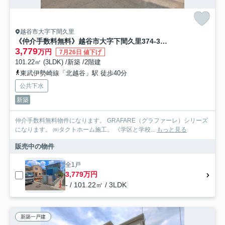
越谷市大字下間久里
《仲介手数料無料》越谷市大字下間久里374-3新築一戸建てグラファーレ
3,779
万円
7月26日 値下げ
101.22㎡ (3LDK) /新築 /2階建
東武伊勢崎線「北越谷」駅 徒歩40分
公共下水
新築
仲介手数料無料物件になります。 GRAFARE（グラファーレ）シリーズ
になります。 ㈱タクトホーム施工。 《学区と学校...
もっと見る
販売中の物件
全1戸
3,779万円
- / 101.22㎡ / 3LDK
新築一戸建