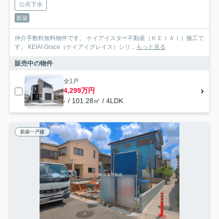
公共下水
新築
仲介手数料無料物件です。 ケイアイスター不動産（ＫＥＩＡＩ）施工で
す。 ‎KEIAI Grace（ケイアイグレイス）シリ...
もっと見る
販売中の物件
全1戸
4,299万円
- / 101.28㎡ / 4LDK
新築一戸建