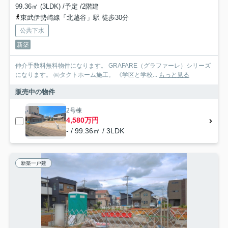
99.36㎡ (3LDK) /予定 /2階建
東武伊勢崎線「北越谷」駅 徒歩30分
公共下水
新築
仲介手数料無料物件になります。 GRAFARE（グラファーレ）シリーズ
になります。 ㈱タクトホーム施工。 《学区と学校...
もっと見る
販売中の物件
2号棟
4,580万円
- / 99.36㎡ / 3LDK
新築一戸建