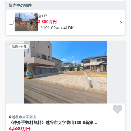
販売中の物件
全1戸
3,880万円
- / 101.02㎡ / 4LDK
新築一戸建
越谷市大字袋山
《仲介手数料無料》越谷市大字袋山130-6新築一戸建てグラファーレ
4,580
万円