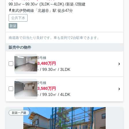
99.10㎡～99.30㎡ (3LDK～4LDK) /新築 /2階建
東武伊勢崎線「北越谷」駅 徒歩47分
公共下水
新築
南道路で日当たり良好です。車も並列で2台駐車できます。
販売中の物件
3号棟
3,480万円
- / 99.30㎡ / 3LDK
2号棟
3,580万円
- / 99.10㎡ / 4LDK
新築一戸建