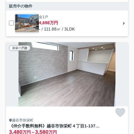
販売中の物件
全1戸
4,698万円
- / 111.88㎡ / 3LDK
新築一戸建
越谷市弥栄町
《仲介手数料無料》越谷市弥栄町４丁目1-137新築一戸建てグラファーレ
3,480
3,580
万円～
万円