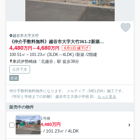
越谷市大字大竹
《仲介手数料無料》越谷市大字大竹361-2新築一戸建てメルディア
4,480
4,680
万円～
万円
8月1日 値下げ
100.51㎡～101.23㎡ (3LDK～4LDK) /新築 /2階建
東武伊勢崎線「北越谷」駅 徒歩38分
公共下水
新築
仲介手数料無料物件になります。 メルディア（MELDIA）施工です。
《学区と学校までの距離》 越谷市立大袋小学校 距...
もっと見る
販売中の物件
1号棟
4,480万円
- / 101.23㎡ / 4LDK