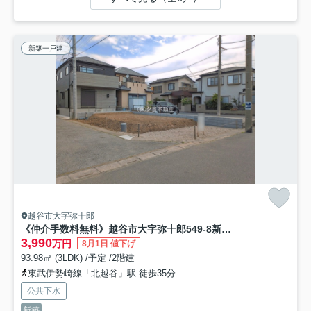
新築一戸建
越谷市大字弥十郎
《仲介手数料無料》越谷市大字弥十郎549-8新築一戸建てブルーミングガーデン
3,990
万円
8月1日 値下げ
93.98㎡ (3LDK) /予定 /2階建
東武伊勢崎線「北越谷」駅 徒歩35分
公共下水
新築