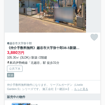
越谷市大字弥十郎
《仲介手数料無料》越谷市大字弥十郎38-5新築一戸建てリーブルガーデン
3,880
万円
105.30㎡ (3LDK) /新築 /2階建
東武伊勢崎線「北越谷」駅 徒歩31分
公共下水
新築
仲介手数料無料物件になります。 リーブルガーデン（Livele
Garden.S）シリーズです。 施工会社【一建設㈱】 ...
もっと見る
販売中の物件