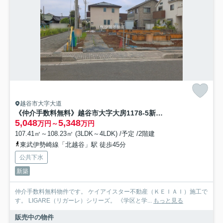
越谷市大字大道
《仲介手数料無料》越谷市大字大房1178-5新築一戸建てケイアイグレイス
5,048
5,348
万円～
万円
107.41㎡～108.23㎡ (3LDK～4LDK) /予定 /2階建
東武伊勢崎線「北越谷」駅 徒歩45分
公共下水
新築
仲介手数料無料物件です。 ケイアイスター不動産（ＫＥＩＡＩ）施工で
す。 LIGARE（リガーレ）シリーズ。 《学区と学...
もっと見る
販売中の物件