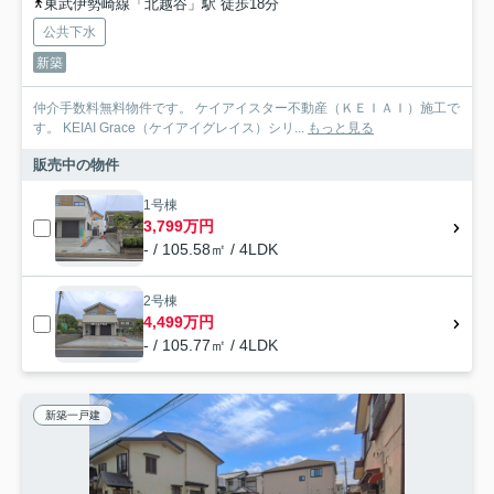
東武伊勢崎線「北越谷」駅 徒歩18分
公共下水
新築
仲介手数料無料物件です。 ケイアイスター不動産（ＫＥＩＡＩ）施工で
す。 ‎KEIAI Grace（ケイアイグレイス）シリ...
もっと見る
販売中の物件
1号棟
3,799万円
- / 105.58㎡ / 4LDK
2号棟
4,499万円
- / 105.77㎡ / 4LDK
新築一戸建