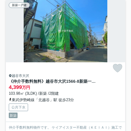
新築一戸建
越谷市大沢
《仲介手数料無料》越谷市大沢1566-8新築一戸建てケイアイグレイス
4,399
万円
103.98㎡ (3LDK) /新築 /2階建
東武伊勢崎線「北越谷」駅 徒歩23分
公共下水
新築
仲介手数料無料物件です。 ケイアイスター不動産（ＫＥＩＡＩ）施工で