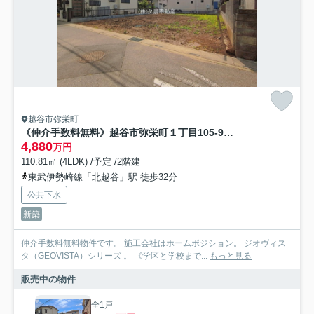
越谷市弥栄町
《仲介手数料無料》越谷市弥栄町１丁目105-93新築一戸建て‎ジオヴィスタ
4,880
万円
110.81㎡ (4LDK) /予定 /2階建
東武伊勢崎線「北越谷」駅 徒歩32分
公共下水
新築
仲介手数料無料物件です。 施工会社はホームポジション。 ジオヴィス
タ（GEOVISTA）シリーズ 。 《学区と学校まで...
もっと見る
販売中の物件
全1戸