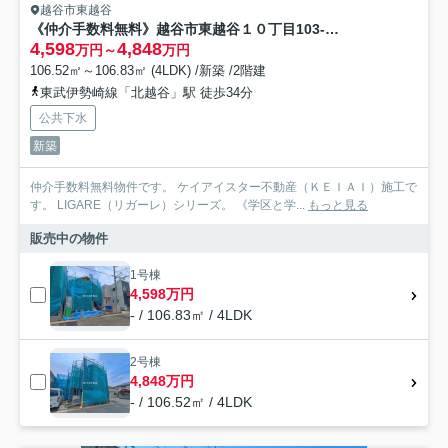
越谷市東越谷
《仲介手数料無料》越谷市東越谷１０丁目103-4新築一戸建てLIGARE
4,598
4,848
万円～
万円
106.52㎡～106.83㎡ (4LDK) /新築 /2階建
東武伊勢崎線「北越谷」駅 徒歩34分
公共下水
新築
仲介手数料無料物件です。 ケイアイスター不動産（ＫＥＩＡＩ）施工で
す。 LIGARE（リガーレ）シリーズ。 《学区と学...
もっと見る
販売中の物件
1号棟
4,598万円
- / 106.83㎡ / 4LDK
2号棟
4,848万円
- / 106.52㎡ / 4LDK