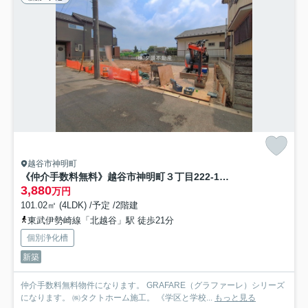
越谷市神明町
《仲介手数料無料》越谷市神明町３丁目222-10新築一戸建てグラファーレ
3,880
万円
101.02㎡ (4LDK) /予定 /2階建
東武伊勢崎線「北越谷」駅 徒歩21分
個別浄化槽
新築
仲介手数料無料物件になります。 GRAFARE（グラファーレ）シリーズ
になります。 ㈱タクトホーム施工。 《学区と学校...
もっと見る