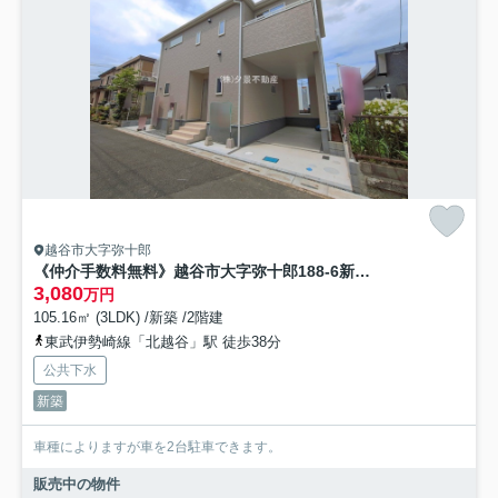
越谷市大字弥十郎
《仲介手数料無料》越谷市大字弥十郎188-6新築一戸建てリーブルガーデン
3,080
万円
105.16㎡ (3LDK) /新築 /2階建
東武伊勢崎線「北越谷」駅 徒歩38分
公共下水
新築
車種によりますが車を2台駐車できます。
販売中の物件