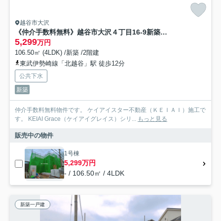
越谷市大沢
《仲介手数料無料》越谷市大沢４丁目16-9新築一戸建て‎KEIAI GRACE
5,299
万円
106.50㎡ (4LDK) /新築 /2階建
東武伊勢崎線「北越谷」駅 徒歩12分
公共下水
新築
仲介手数料無料物件です。 ケイアイスター不動産（ＫＥＩＡＩ）施工で
す。 ‎KEIAI Grace（ケイアイグレイス）シリ...
もっと見る
販売中の物件
1号棟
5,299万円
- / 106.50㎡ / 4LDK
新築一戸建