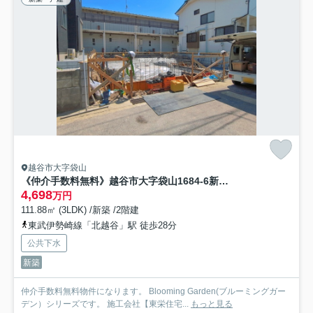
越谷市大字袋山
《仲介手数料無料》越谷市大字袋山1684-6新築一戸建てブルーミングガーデン
4,698
万円
111.88㎡ (3LDK) /新築 /2階建
東武伊勢崎線「北越谷」駅 徒歩28分
公共下水
新築
仲介手数料無料物件になります。 Blooming Garden(ブルーミングガー
デン）シリーズです。 施工会社【東栄住宅...
もっと見る