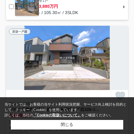
全1戸
3,880万円
- / 105.30㎡ / 3SLDK
新築一戸建
越谷市神明町
当サイトでは、お客様の当サイト利用状況把握、サービス向上検討を目的と
《仲介手数料無料》越谷市神明町２丁目326-17新築一戸建てフィットA
して、クッキー（Cookie）を使用しています。
4,699
詳しくは、当社の
「Cookieの取扱いについて」
をご確認ください。
万円
109.98㎡ (4LDK) /新築 /2階建
閉じる
東武伊勢崎線「北越谷」駅 徒歩15分