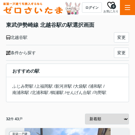
0
ログイン
お気に入り
東武伊勢崎線 北越谷駅の駅選択画面
北越谷駅
変更
条件から探す
変更
おすすめの駅
ふじみ野駅
/
上福岡駅
/
新河岸駅
/
大袋駅
/
浦和駅
/
南浦和駅
/
北浦和駅
/
鶴瀬駅
/
せんげん台駅
/
与野駅
32
件
43
戸
新築一戸建