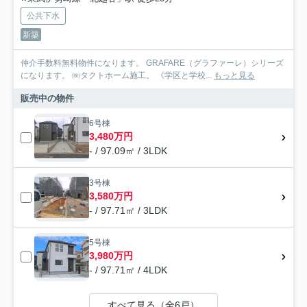
公共下水
新築
仲介手数料無料物件になります。 GRAFARE（グラファーレ）シリーズ
になります。 ㈱タクトホーム施工。 《学区と学校...
もっと見る
販売中の物件
6号棟
3,480万円
- / 97.09㎡ / 3LDK
3号棟
3,580万円
- / 97.71㎡ / 3LDK
5号棟
3,980万円
- / 97.71㎡ / 4LDK
すべて見る（全6戸）