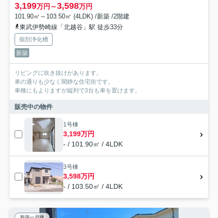
3,199
3,598
万円～
万円
101.90㎡～103.50㎡ (4LDK) /新築 /2階建
東武伊勢崎線「北越谷」駅 徒歩33分
個別浄化槽
新築
リビングに吹き抜けがあります。
車の通りも少なく閑静な住宅街です。
車種にもよりますが縦列で3台も車を置けます。
販売中の物件
1号棟
3,199万円
- / 101.90㎡ / 4LDK
3号棟
3,598万円
- / 103.50㎡ / 4LDK
新築一戸建