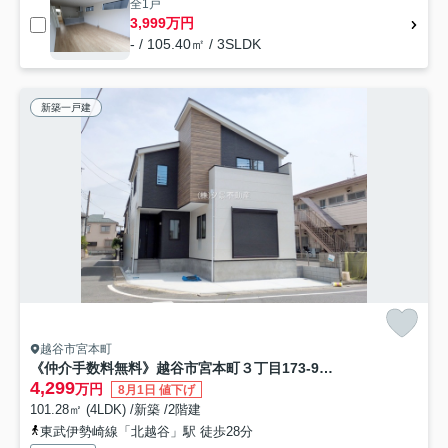
全1戸
3,999万円
- / 105.40㎡ / 3SLDK
新築一戸建
越谷市宮本町
《仲介手数料無料》越谷市宮本町３丁目173-9新築一戸建てケイアイグレイス
4,299
万円
8月1日 値下げ
101.28㎡ (4LDK) /新築 /2階建
東武伊勢崎線「北越谷」駅 徒歩28分