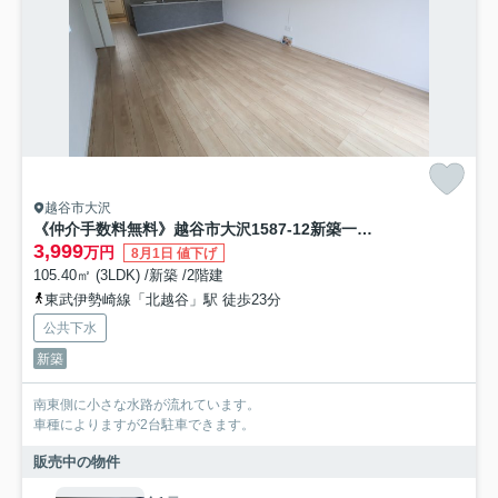
越谷市大沢
《仲介手数料無料》越谷市大沢1587-12新築一戸建てケイアイグレイス
3,999
万円
8月1日 値下げ
105.40㎡ (3LDK) /新築 /2階建
東武伊勢崎線「北越谷」駅 徒歩23分
公共下水
新築
南東側に小さな水路が流れています。
車種によりますが2台駐車できます。
販売中の物件