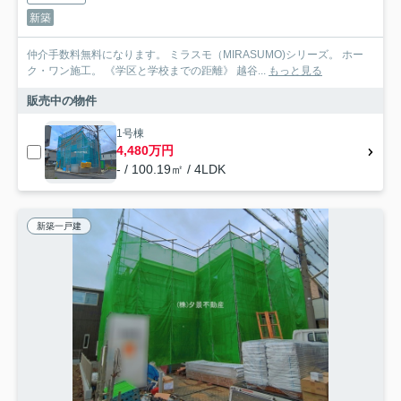
新築
仲介手数料無料になります。 ミラスモ（MIRASUMO)シリーズ。 ホー
ク・ワン施工。 《学区と学校までの距離》 越谷...
もっと見る
販売中の物件
1号棟
4,480万円
- / 100.19㎡ / 4LDK
新築一戸建