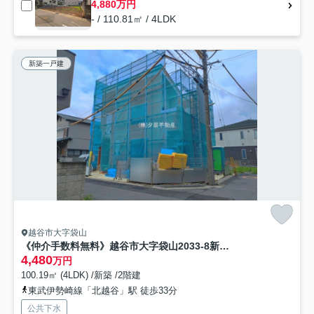
4,880万円
- / 110.81㎡ / 4LDK
新築一戸建
越谷市大字袋山
《仲介手数料無料》越谷市大字袋山2033-8新築一戸建て‎ミラスモ
4,480
万円
100.19㎡ (4LDK) /新築 /2階建
東武伊勢崎線「北越谷」駅 徒歩33分
公共下水