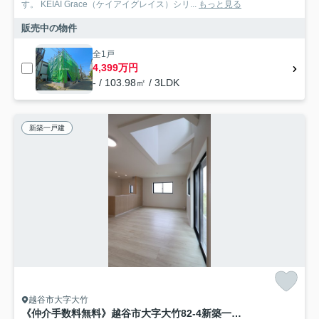
す。 ‎KEIAI Grace（ケイアイグレイス）シリ...
もっと見る
販売中の物件
全1戸
4,399万円
- / 103.98㎡ / 3LDK
新築一戸建
越谷市大字大竹
《仲介手数料無料》越谷市大字大竹82-4新築一戸建てZut PLUS+