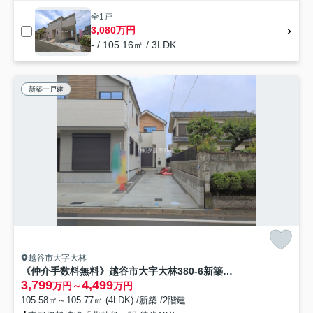
全1戸
3,080万円
- / 105.16㎡ / 3LDK
新築一戸建
越谷市大字大林
《仲介手数料無料》越谷市大字大林380-6新築一戸建てケイアイグレイス
3,799
4,499
万円～
万円
105.58㎡～105.77㎡ (4LDK) /新築 /2階建