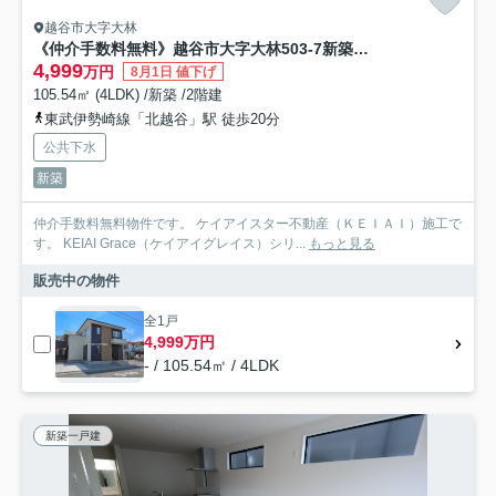
越谷市大字大林
《仲介手数料無料》越谷市大字大林503-7新築一戸建てケイアイグレイス
4,999
万円
8月1日 値下げ
105.54㎡ (4LDK) /新築 /2階建
東武伊勢崎線「北越谷」駅 徒歩20分
公共下水
新築
仲介手数料無料物件です。 ケイアイスター不動産（ＫＥＩＡＩ）施工で
す。 ‎KEIAI Grace（ケイアイグレイス）シリ...
もっと見る
販売中の物件
全1戸
4,999万円
- / 105.54㎡ / 4LDK
新築一戸建