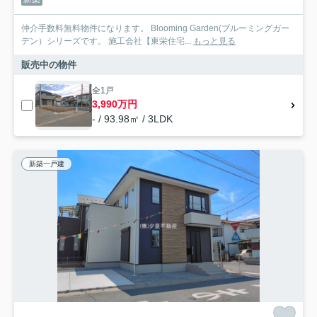
仲介手数料無料物件になります。 Blooming Garden(ブルーミングガー
デン）シリーズです。 施工会社【東栄住宅...
もっと見る
販売中の物件
全1戸
3,990万円
- / 93.98㎡ / 3LDK
新築一戸建