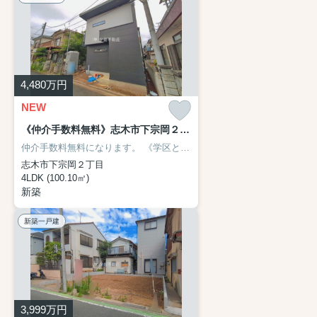
4,480
万円
NEW
《仲介手数料無料》志木市下宗岡２丁目3-23新築一戸建て 全1戸
仲介手数料無料になります。
《学区と学校までの距離》
志木市立宗岡第
志木市下宗岡２丁目
4LDK (100.10㎡)
新築
新築一戸建
3,999
万円