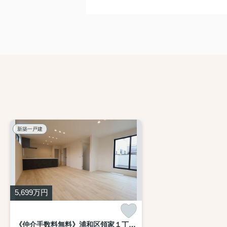
新築一戸建
5,699
万円
《仲介手数料無料》浦和区領家１丁目9-8新築一戸建てケイアイグレイス 2号棟