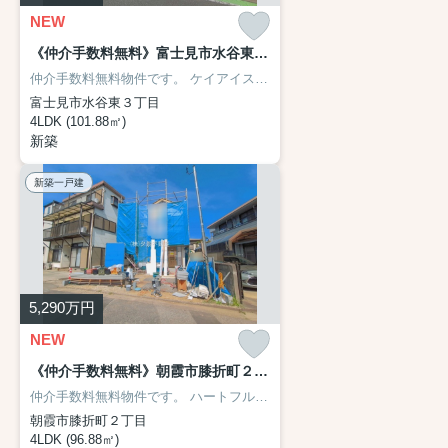
NEW
《仲介手数料無料》富士見市水谷東３丁目22-21新築一戸建てLIGARE 全1戸
仲介手数料無料物件です。
ケイアイスター不動産（ＫＥＩＡＩ）施工です。
富士見市水谷東３丁目
4LDK (101.88㎡)
新築
新築一戸建
5,290
万円
NEW
《仲介手数料無料》朝霞市膝折町２丁目7-4新築一戸建てハートフルタウン 全1戸
仲介手数料無料物件です。
ハートフルタウン（Heartful Town)シリーズです。
朝霞市膝折町２丁目
4LDK (96.88㎡)