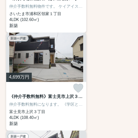
仲介手数料無料物件です。
ケイアイスター不動産（ＫＥＩＡＩ）施工です。
さいたま市浦和区領家１丁目
4LDK (102.60㎡)
新築
新築一戸建
4,699
万円
《仲介手数料無料》富士見市上沢３丁目8-21新築一戸建て2期FiT 全1戸
仲介手数料無料になります。
《学区と学校までの距離》
富士見市立つる
富士見市上沢３丁目
4LDK (108.40㎡)
新築
新築一戸建