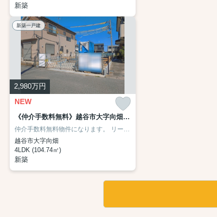
新築
新築一戸建
2,980
万円
NEW
《仲介手数料無料》越谷市大字向畑756-2新築一戸建てリーブルガーデン 全1戸
仲介手数料無料物件になります。
リーブルガーデン（Livele Garden.S）シリーズです。
越谷市大字向畑
4LDK (104.74㎡)
新築