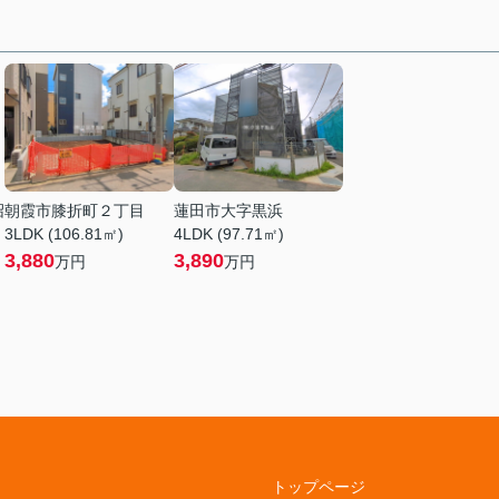
沼
朝霞市膝折町２丁目
蓮田市大字黒浜
3LDK (106.81㎡)
4LDK (97.71㎡)
3,880
3,890
万円
万円
トップページ