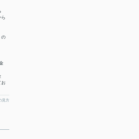
ら
から
くの
金
）
金
てお
の見方