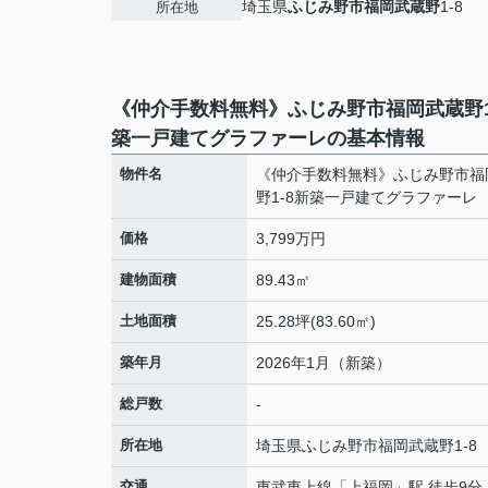
埼玉県
ふじみ野市
福岡武蔵野
1-8
所在地
《仲介手数料無料》ふじみ野市福岡武蔵野1
築一戸建てグラファーレの基本情報
物件名
《仲介手数料無料》ふじみ野市福
野1-8新築一戸建てグラファーレ
価格
3,799万円
建物面積
89.43㎡
土地面積
25.28坪(83.60㎡)
築年月
2026年1月（新築）
総戸数
-
所在地
埼玉県
ふじみ野市
福岡武蔵野
1-8
交通
東武東上線
「
上福岡
」駅 徒歩9分