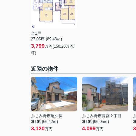
全1戸
27.05坪 (89.43㎡)
3,799
万円(150.28万円/
坪)
近隣の物件
ふじみ野市亀久保
ふじみ野市長宮２丁目
3LDK (66.42㎡)
3LDK (96.05㎡)
3
3,120
4,099
3
万円
万円