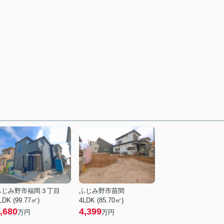
ふじみ野市福岡３丁目
ふじみ野市苗間
LDK (99.77㎡)
4LDK (85.70㎡)
,680
4,399
万円
万円