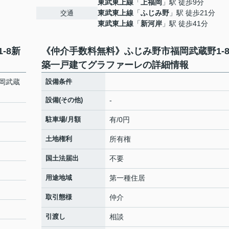
東武東上線
「
上福岡
」駅 徒歩9分
東武東上線
「
ふじみ野
」駅 徒歩21分
交通
東武東上線
「
新河岸
」駅 徒歩41分
-8新
《仲介手数料無料》ふじみ野市福岡武蔵野1-
築一戸建てグラファーレの詳細情報
岡武蔵
設備条件
設備(その他)
-
駐車場/月額
有/0円
土地権利
所有権
国土法届出
不要
用途地域
第一種住居
取引態様
仲介
引渡し
相談