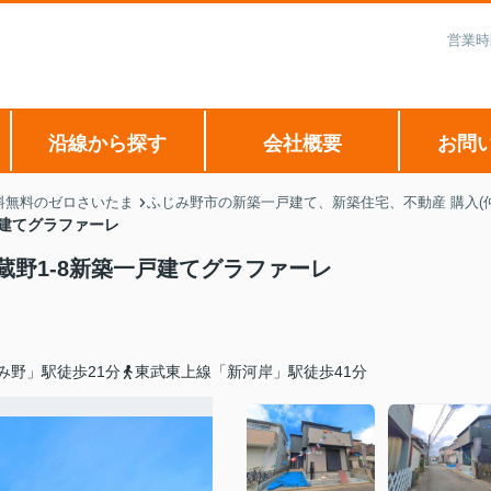
営業時
沿線から探す
会社概要
お問
料無料のゼロさいたま
ふじみ野市の新築一戸建て、新築住宅、不動産 購入(
戸建てグラファーレ
野1-8新築一戸建てグラファーレ
み野」駅徒歩21分
東武東上線「新河岸」駅徒歩41分