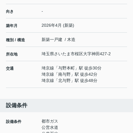
-
向き
2026年4月 (新築)
築年月
新築一戸建 / 木造
種別 / 構造
埼玉県
さいたま市桜区
大字神田
427-2
所在地
埼京線
「
与野本町
」駅 徒歩30分
交通
埼京線
「
南与野
」駅 徒歩42分
埼京線
「
北与野
」駅 徒歩48分
設備条件
都市ガス
設備条件
公営水道