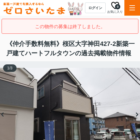
0
ログイン
お気に入り
この物件の募集は終了しました。
《仲介手数料無料》桜区大字神田427-2新築一
戸建てハートフルタウンの過去掲載物件情報
1
/
3