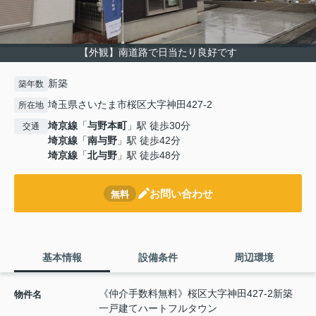
【外観】南道路で日当たり良好です
新築
築年数
埼玉県さいたま市桜区大字神田427-2
所在地
埼京線
「
与野本町
」駅 徒歩30分
交通
埼京線
「
南与野
」駅 徒歩42分
埼京線
「
北与野
」駅 徒歩48分
お問い合わせ
無料
基本情報
設備条件
周辺環境
《仲介手数料無料》桜区大字神田427-2新築
物件名
一戸建てハートフルタウン