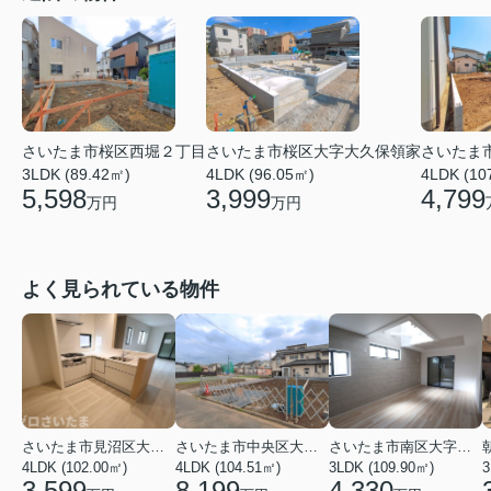
さいたま市桜区西堀２丁目
さいたま市桜区大字大久保領家
さいたま
3LDK (89.42㎡)
4LDK (96.05㎡)
4LDK (10
5,598
3,999
4,799
万円
万円
よく見られている物件
さいたま市見沼区大字蓮沼
さいたま市中央区大戸３丁目
さいたま市南区大字太田窪
4LDK (102.00㎡)
4LDK (104.51㎡)
3LDK (109.90㎡)
3
3,599
8,199
4,330