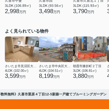
久喜市中妻
久喜市西
久喜市久喜北１丁目
3LDK (106.89㎡)
3LDK (93.56㎡)
3LDK (115.93㎡)
3
2,998
3,498
3,790
万円
万円
万円
よく見られている物件
さいたま市見沼区大字蓮沼
さいたま市中央区大戸３丁目
朝霞市膝折町２丁目
4LDK (102.00㎡)
4LDK (104.51㎡)
3LDK (106.81㎡)
3
3,599
8,199
3,880
万円
万円
万円
手数料無料》久喜市栗原４丁目12-5新築一戸建てブルーミングガーデン