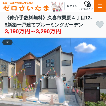
0
ログイン
お気に入り
《仲介手数料無料》久喜市栗原４丁目12-
5新築一戸建てブルーミングガーデン
3,190万円～3,290万円
1
/
3