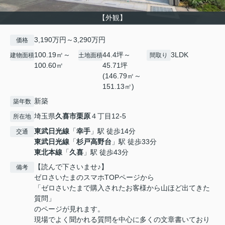
【外観】
3,190万円～3,290万円
価格
100.19㎡～
44.4坪～
3LDK
建物面積
土地面積
間取り
100.60㎡
45.71坪
(146.79㎡～
151.13㎡)
新築
築年数
埼玉県
久喜市
栗原
４丁目12-5
所在地
東武日光線
「
幸手
」駅 徒歩14分
交通
東武日光線
「
杉戸高野台
」駅 徒歩33分
東北本線
「
久喜
」駅 徒歩43分
【読んで下さいませ♪】
備考
ゼロさいたまのスマホTOPページから
「ゼロさいたまで購入されたお客様から山ほど出てきた
質問」
のページが見れます。
現場でよく聞かれる質問を中心に多くの文章書いており