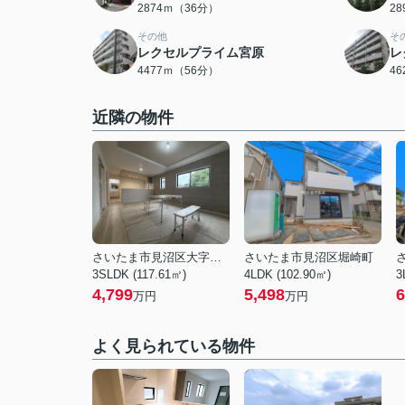
2874ｍ（36分）
2
その他
そ
レクセルプライム宮原
レ
4477ｍ（56分）
4
近隣の物件
さいたま市見沼区大字蓮沼
さいたま市見沼区堀崎町
3SLDK (117.61㎡)
4LDK (102.90㎡)
3
4,799
5,498
6
万円
万円
よく見られている物件