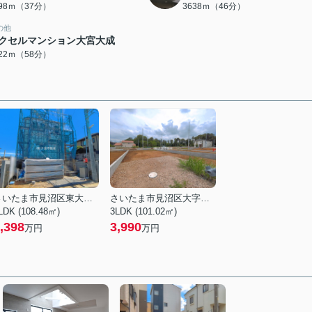
898ｍ（37分）
3638ｍ（46分）
の他
クセルマンション大宮大成
622ｍ（58分）
さいたま市見沼区東大宮２丁目
さいたま市見沼区大字南中野
LDK (108.48㎡)
3LDK (101.02㎡)
,398
3,990
万円
万円