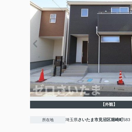
【外観】
埼玉県
さいたま市見沼区
堀崎町
583
所在地