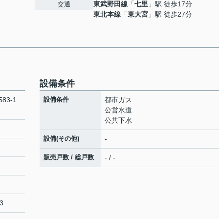
東武野田線
「
七里
」駅 徒歩17分
交通
東北本線
「
東大宮
」駅 徒歩27分
設備条件
3-1
設備条件
都市ガス
公営水道
公共下水
設備(その他)
-
販売戸数 / 総戸数
- / -
3