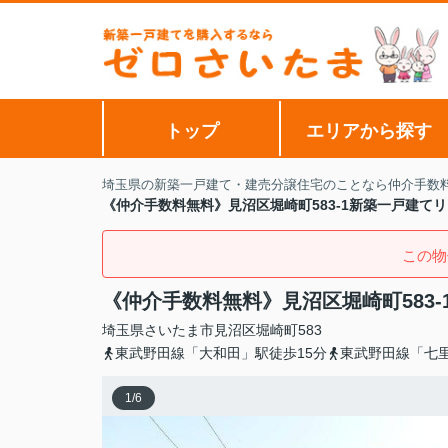
トップ
エリアから探す
埼玉県の新築一戸建て・建売分譲住宅のことなら仲介手数
《仲介手数料無料》見沼区堀崎町583-1新築一戸建て
この物
《仲介手数料無料》見沼区堀崎町583
埼玉県
さいたま市見沼区
堀崎町
583
東武野田線「大和田」駅徒歩15分
東武野田線「七里
1
/
6