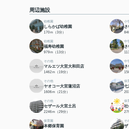
周辺施設
幼稚園
小
しらかば幼稚園
さ
170ｍ（3分）
8
幼稚園
中
福寿幼稚園
さ
979ｍ（13分）
1
その他
中
マルエツ大宮大和田店
さ
1462ｍ（19分）
1
その他
保
ヤオコー大宮蓮沼店
七
1606ｍ（21分）
2
その他
保
セザール大宮土呂
社
2246ｍ（29分）
2
保育園
そ
本郷保育園
ザ