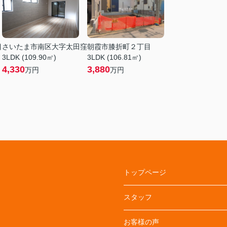
目
さいたま市南区大字太田窪
朝霞市膝折町２丁目
3LDK (109.90㎡)
3LDK (106.81㎡)
4,330
3,880
万円
万円
トップページ
スタッフ
お客様の声