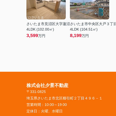
さいたま市見沼区大字蓮沼
さいたま市中央区大戸３丁
4LDK (102.00㎡)
4LDK (104.51㎡)
3,599
8,199
万円
万円
株式会社夕景不動産
〒331-0825
埼玉県さいたま市北区櫛引町２丁目４９６－１
営業時間：
10:00～19:00
定休日：
火曜、水曜日