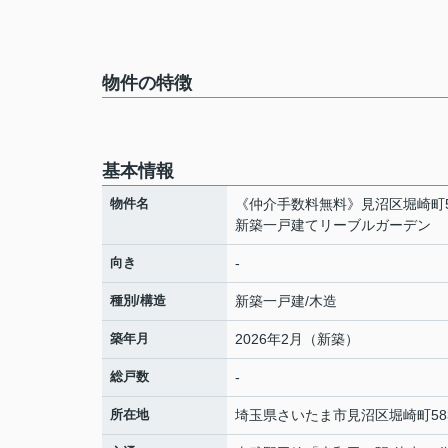
物件の特徴
基本情報
物件名
《仲介手数料無料》見沼区堀崎町58
新築一戸建てリーブルガーデン
向き
-
種別/構造
新築一戸建/木造
築年月
2026年2月（新築）
総戸数
-
所在地
埼玉県
さいたま市見沼区
堀崎町
58