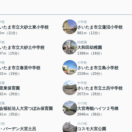
学校
小学校
いたま市立大砂土東小学校
さいたま市立蓮沼小学校
40ｍ（11分）
881ｍ（12分）
学校
幼稚園
いたま市立大砂土中学校
大和田幼稚園
137ｍ（15分）
1368ｍ（18分）
学校
小学校
いたま市立春里中学校
さいたま市立島小学校
502ｍ（19分）
1539ｍ（20分）
育園
中学校
里東保育園
さいたま市立土呂中学校
032ｍ（26分）
2072ｍ（26分）
育園
その他
会福祉法人大宮つぼみ保育園
大宮寿能ハイツ２号棟
791ｍ（35分）
2846ｍ（36分）
の他
その他
・バーデン大宮土呂
コスモ大宮公園