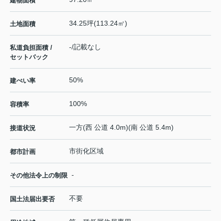
建物面積
34.25坪(113.24㎡)
土地面積
-/記載なし
私道負担面積 /
セットバック
50%
建ぺい率
100%
容積率
一方(西 公道 4.0m)(南 公道 5.4m)
接道状況
市街化区域
都市計画
-
その他法令上の制限
不要
国土法届出要否