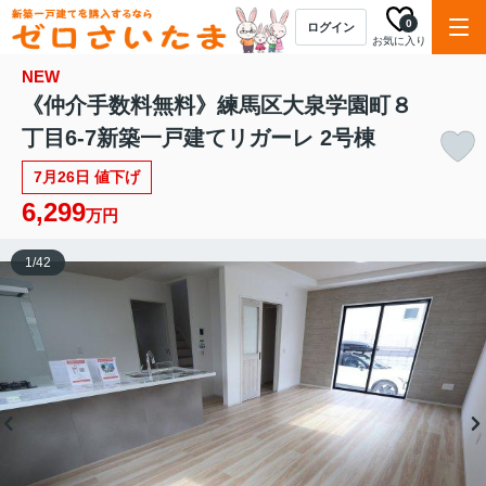
0
ログイン
お気に入り
NEW
《仲介手数料無料》練馬区大泉学園町８
丁目6-7新築一戸建てリガーレ 2号棟
7月26日 値下げ
6,299
万円
1
/
42