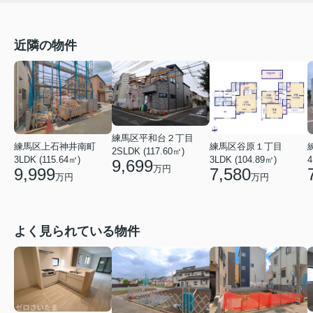
近隣の物件
練馬区平和台２丁目
練馬区上石神井南町
練馬区谷原１丁目
2SLDK (117.60㎡)
3LDK (115.64㎡)
3LDK (104.89㎡)
4
9,699
万円
9,999
7,580
万円
万円
よく見られている物件