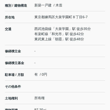
新築一戸建 / 木造
種別 / 建物構造
東京都
練馬区
大泉学園町
８丁目6-7
所在地
西武池袋線
「
大泉学園
」駅 徒歩35分
交通
有楽町線
「
和光市
」駅 徒歩42分
東武東上線
「
朝霞
」駅 徒歩48分
-
修繕積立金
-
修繕積立基金
有 / 0円
駐車場 / 月額
その他条件
所有権
土地権利
97.20㎡