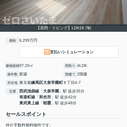
【居間・リビング】LDK18.7帖
6,299万円
価格
支払いシミュレーション
97.20㎡
4LDK
建物面積
間取り
新築
2階建
築年数
階建て
東京都
練馬区
大泉学園町
８丁目6-7
所在地
西武池袋線
「
大泉学園
」駅 徒歩35分
交通
有楽町線
「
和光市
」駅 徒歩42分
東武東上線
「
朝霞
」駅 徒歩48分
セールスポイント
仲介手数料無料物件です。