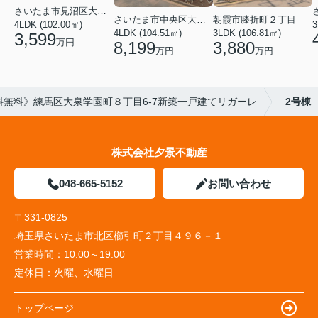
さいたま市見沼区大字蓮沼
さいたま市中央区大戸３丁目
朝霞市膝折町２丁目
4LDK (102.00㎡)
3
4LDK (104.51㎡)
3LDK (106.81㎡)
3,599
万円
8,199
3,880
万円
万円
料無料》練馬区大泉学園町８丁目6-7新築一戸建てリガーレ
2号棟
株式会社夕景不動産
048-665-5152
お問い合わせ
〒331-0825
埼玉県さいたま市北区櫛引町２丁目４９６－１
営業時間：
10:00～19:00
定休日：
火曜、水曜日
トップページ