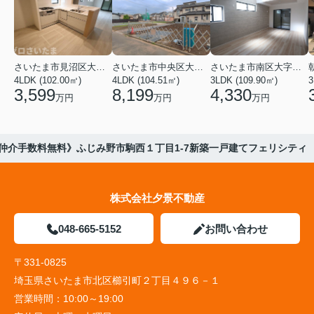
さいたま市見沼区大字蓮沼
さいたま市中央区大戸３丁目
さいたま市南区大字太田窪
4LDK (102.00㎡)
4LDK (104.51㎡)
3LDK (109.90㎡)
3
3,599
8,199
4,330
万円
万円
万円
仲介手数料無料》ふじみ野市駒西１丁目1-7新築一戸建てフェリシティ
株式会社夕景不動産
048-665-5152
お問い合わせ
〒331-0825
埼玉県さいたま市北区櫛引町２丁目４９６－１
営業時間：
10:00～19:00