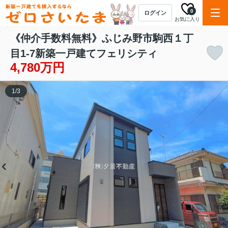
0
ログイン
お気に入り
《仲介手数料無料》ふじみ野市駒西１丁
目1-7新築一戸建てフェリシティ
4,780万円
1
/
3