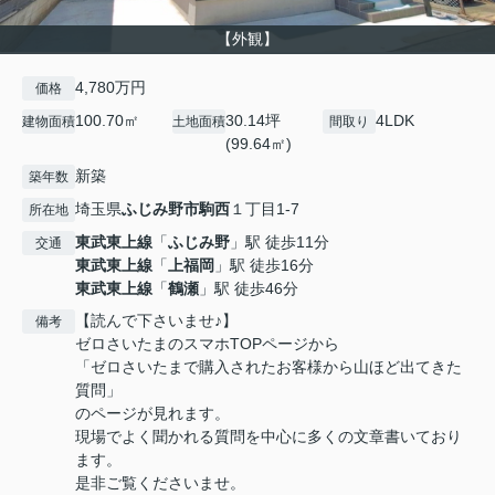
【外観】
4,780万円
価格
100.70㎡
30.14坪
4LDK
建物面積
土地面積
間取り
(99.64㎡)
新築
築年数
埼玉県
ふじみ野市
駒西
１丁目1-7
所在地
東武東上線
「
ふじみ野
」駅 徒歩11分
交通
東武東上線
「
上福岡
」駅 徒歩16分
東武東上線
「
鶴瀬
」駅 徒歩46分
【読んで下さいませ♪】
備考
ゼロさいたまのスマホTOPページから
「ゼロさいたまで購入されたお客様から山ほど出てきた
質問」
のページが見れます。
現場でよく聞かれる質問を中心に多くの文章書いており
ます。
是非ご覧くださいませ。