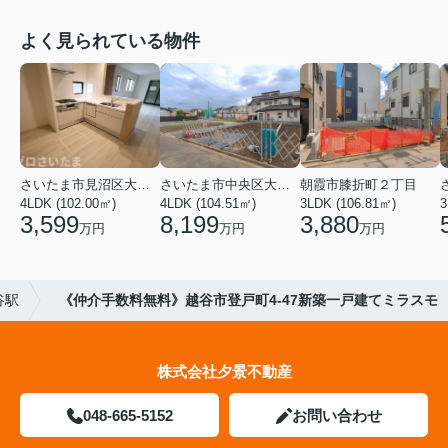
よく見られている物件
さいたま市見沼区大字蓮沼
さいたま市中央区大戸３丁目
朝霞市膝折町２丁目
4LDK (102.00㎡)
4LDK (104.51㎡)
3LDK (106.81㎡)
3
3,599
8,199
3,880
万円
万円
万円
谷駅
《仲介手数料無料》越谷市登戸町4-47新築一戸建てミラスモ
株式会社夕景不動産
048-665-5152
お問い合わせ