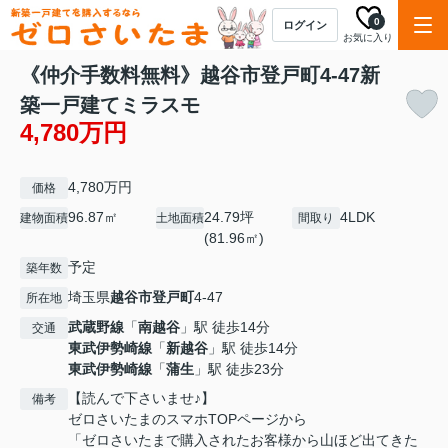
0
ログイン
お気に入り
《仲介手数料無料》越谷市登戸町4-47新
築一戸建てミラスモ
4,780万円
4,780万円
価格
96.87㎡
24.79坪
4LDK
建物面積
土地面積
間取り
(81.96㎡)
予定
築年数
埼玉県
越谷市
登戸町
4-47
所在地
武蔵野線
「
南越谷
」駅 徒歩14分
交通
東武伊勢崎線
「
新越谷
」駅 徒歩14分
東武伊勢崎線
「
蒲生
」駅 徒歩23分
【読んで下さいませ♪】
備考
ゼロさいたまのスマホTOPページから
「ゼロさいたまで購入されたお客様から山ほど出てきた