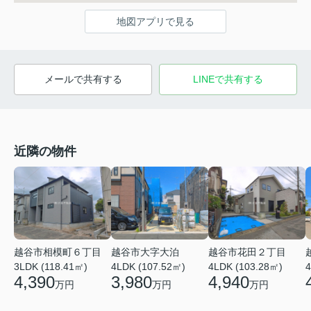
地図アプリで見る
メールで共有する
LINEで共有する
近隣の物件
越谷市相模町６丁目
越谷市大字大泊
越谷市花田２丁目
3LDK (118.41㎡)
4LDK (107.52㎡)
4LDK (103.28㎡)
4
4,390
3,980
4,940
万円
万円
万円