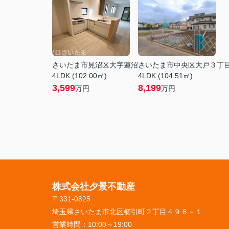
さいたま市見沼区大字蓮沼
さいたま市中央区大戸３丁
4LDK (102.00㎡)
4LDK (104.51㎡)
3,599
8,199
万円
万円
株式会社夕景不動産
〒331-0825
埼玉県さいたま市北区櫛引町２丁目４９６－１
営業時間：
10:00～19:00