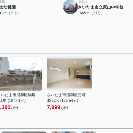
稚園
中学校
太幼稚園
さいたま市立原山中学校
541ｍ（20分）
1665ｍ（21分）
さいたま市浦和区駒場１丁目
さいたま市浦和区元町３丁目
LDK (107.01㎡)
3SLDK (126.54㎡)
,380
7,999
万円
万円