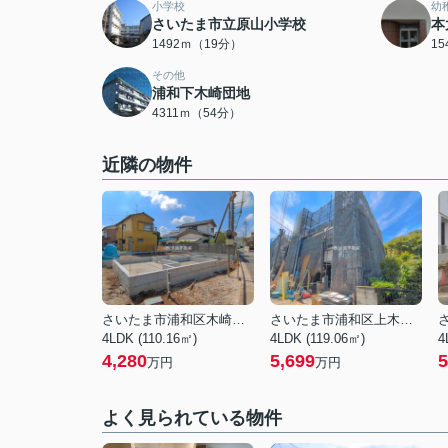
小学校
幼
さいたま市立原山小学校
本
1492ｍ（19分）
1
その他
浦和下木崎団地
4311ｍ（54分）
近隣の物件
さいたま市浦和区木崎２丁目
さいたま市浦和区上木崎８丁目
4LDK (110.16㎡)
4LDK (119.06㎡)
4
4,280
5,699
5
万円
万円
よく見られている物件