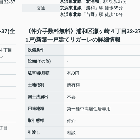
京浜東北線
「
北浦和
」駅 徒歩27分
32-37
京浜東北線
「
浦和
」駅 徒歩35分
交通
京浜東北線
「
与野
」駅 徒歩40分
37(全
《仲介手数料無料》浦和区瀬ヶ崎４丁目32-37
1戸)新築一戸建てリガーレの詳細情報
４丁目
設備条件
レ
設備(その他)
-
駐車場/月額
有/0円
土地権利
所有権
国土法届出
不要
用途地域
第一種中高層住居専用
取引態様
仲介
丁目
引渡し
相談