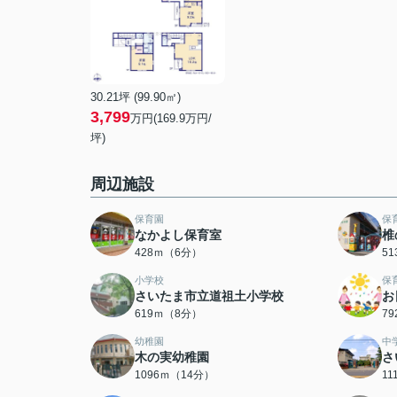
30.21坪 (99.90㎡)
3,799
万円(169.9万円/
坪)
周辺施設
保育園
保
なかよし保育室
椎
428ｍ（6分）
5
小学校
保
さいたま市立道祖土小学校
お
619ｍ（8分）
7
幼稚園
中
木の実幼稚園
さ
1096ｍ（14分）
1