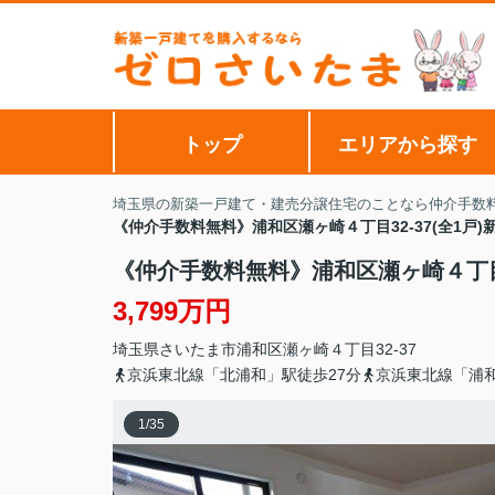
トップ
エリアから探す
埼玉県の新築一戸建て・建売分譲住宅のことなら仲介手数
《仲介手数料無料》浦和区瀬ヶ崎４丁目32-37(全1戸
《仲介手数料無料》浦和区瀬ヶ崎４丁目3
3,799万円
埼玉県
さいたま市浦和区
瀬ヶ崎
４丁目32-37
京浜東北線「北浦和」駅徒歩27分
京浜東北線「浦和
1
/
35