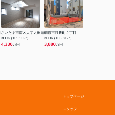
目
さいたま市南区大字太田窪
朝霞市膝折町２丁目
3LDK (109.90㎡)
3LDK (106.81㎡)
4,330
3,880
万円
万円
トップページ
スタッフ