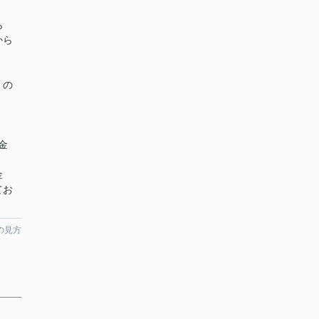
ら
から
くの
金
）
金
てお
の見方