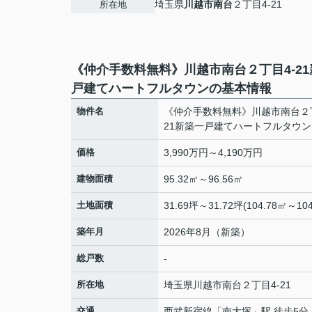
埼玉県
川越市
南台
２丁目4-21
所在地
《仲介手数料無料》川越市南台２丁目4-2
戸建てハートフルタウンの基本情報
物件名
《仲介手数料無料》川越市南台２丁
21新築一戸建てハートフルタウン
価格
3,990万円～4,190万円
建物面積
95.32㎡～96.56㎡
土地面積
31.69坪～31.72坪(104.78㎡～104
築年月
2026年8月（新築）
総戸数
-
所在地
埼玉県
川越市
南台
２丁目4-21
交通
西武新宿線
「
南大塚
」駅 徒歩5分