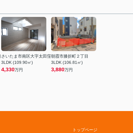
目
さいたま市南区大字太田窪
朝霞市膝折町２丁目
3LDK (109.90㎡)
3LDK (106.81㎡)
4,330
3,880
万円
万円
トップページ