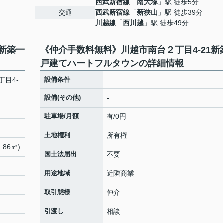
西武新宿線
「
南大塚
」駅 徒歩5分
西武新宿線
「
新狭山
」駅 徒歩39分
交通
川越線
「
西川越
」駅 徒歩49分
1新築一
《仲介手数料無料》川越市南台２丁目4-21新
戸建てハートフルタウンの詳細情報
目4-
設備条件
設備(その他)
-
駐車場/月額
有/0円
土地権利
所有権
.86㎡)
国土法届出
不要
用途地域
近隣商業
取引態様
仲介
引渡し
相談