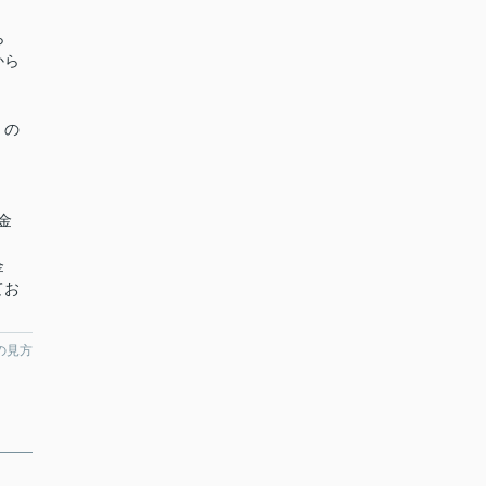
ら
から
くの
金
）
金
てお
の見方