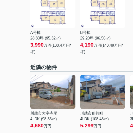
A号棟
B号棟
28.83坪 (95.32㎡)
29.20坪 (96.56㎡)
3,990
4,190
万円(138.4万円/
万円(143.49万円/
坪)
坪)
近隣の物件
川越市大字寺尾
川越市稲荷町
4LDK (98.33㎡)
4LDK (108.48㎡)
3
4,680
5,299
4
万円
万円