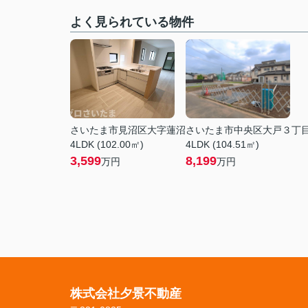
よく見られている物件
さいたま市見沼区大字蓮沼
さいたま市中央区大戸３丁
4LDK (102.00㎡)
4LDK (104.51㎡)
3,599
8,199
万円
万円
株式会社夕景不動産