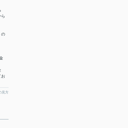
ら
から
くの
金
）
金
てお
の見方