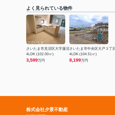
よく見られている物件
さいたま市見沼区大字蓮沼
さいたま市中央区大戸３丁
4LDK (102.00㎡)
4LDK (104.51㎡)
3,599
8,199
万円
万円
株式会社夕景不動産