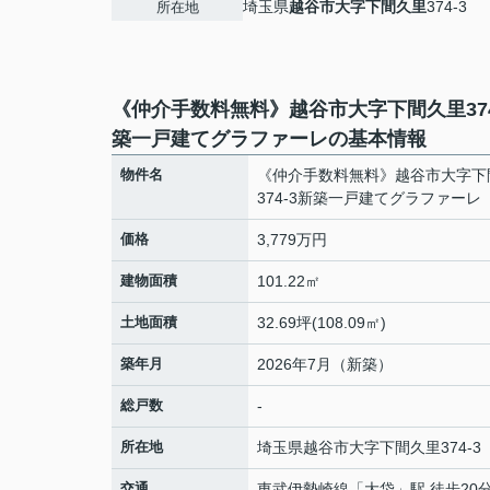
埼玉県
越谷市
大字下間久里
374-3
所在地
《仲介手数料無料》越谷市大字下間久里374
築一戸建てグラファーレの基本情報
物件名
《仲介手数料無料》越谷市大字下
374-3新築一戸建てグラファーレ
価格
3,779万円
建物面積
101.22㎡
土地面積
32.69坪(108.09㎡)
築年月
2026年7月（新築）
総戸数
-
所在地
埼玉県
越谷市
大字下間久里
374-3
交通
東武伊勢崎線
「
大袋
」駅 徒歩20