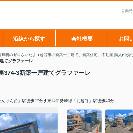
営業時
沿線から探す
会社概要
お問
料無料のゼロさいたま
越谷市の新築一戸建て、新築住宅、不動産 購入(仲介
戸建てグラファーレ
374-3新築一戸建てグラファーレ
んげん台」駅徒歩27分
東武伊勢崎線「北越谷」駅徒歩40分