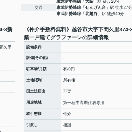
東武伊勢崎線
「
大袋
」駅 徒歩20分
東武伊勢崎線
「
せんげん台
」駅 徒歩27
交通
東武伊勢崎線
「
北越谷
」駅 徒歩40分
-3新
《仲介手数料無料》越谷市大字下間久里374-
築一戸建てグラファーレの詳細情報
間久里
設備条件
設備(その他)
-
駐車場/月額
有/0円
土地権利
所有権
国土法届出
不要
用途地域
第一種中高層住居専用
取引態様
仲介
引渡し
相談
分