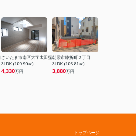
目
さいたま市南区大字太田窪
朝霞市膝折町２丁目
3LDK (109.90㎡)
3LDK (106.81㎡)
4,330
3,880
万円
万円
トップページ