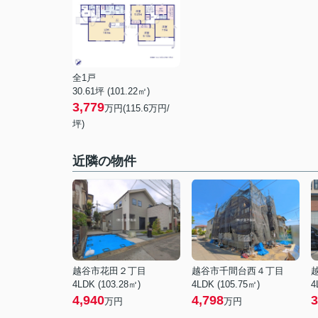
全1戸
30.61坪 (101.22㎡)
3,779
万円(115.6万円/
坪)
近隣の物件
越谷市花田２丁目
越谷市千間台西４丁目
4LDK (103.28㎡)
4LDK (105.75㎡)
4
4,940
4,798
3
万円
万円