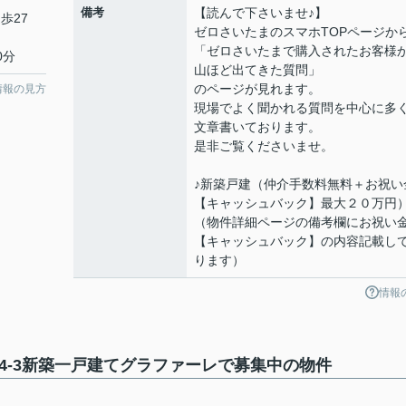
備考
【読んで下さいませ♪】
歩27
ゼロさいたまのスマホTOPページか
「ゼロさいたまで購入されたお客様
0分
山ほど出てきた質問」
のページが見れます。
情報の見方
現場でよく聞かれる質問を中心に多
文章書いております。
是非ご覧くださいませ。
♪新築戸建（仲介手数料無料＋お祝い
【キャッシュバック】最大２０万円
（物件詳細ページの備考欄にお祝い
【キャッシュバック】の内容記載し
ります）
情報
4-3新築一戸建てグラファーレで募集中の物件