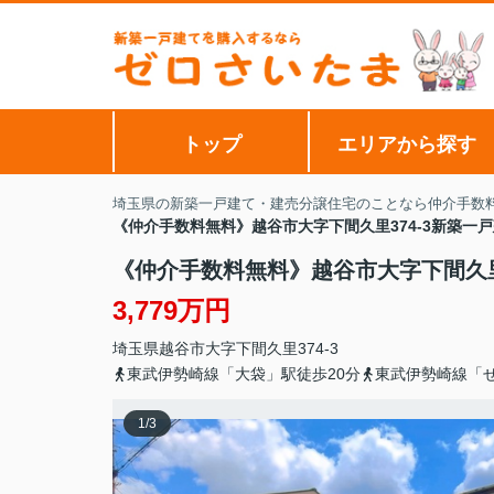
トップ
エリアから探す
埼玉県の新築一戸建て・建売分譲住宅のことなら仲介手数
《仲介手数料無料》越谷市大字下間久里374-3新築一
《仲介手数料無料》越谷市大字下間久里
3,779万円
埼玉県
越谷市
大字下間久里
374-3
東武伊勢崎線「大袋」駅徒歩20分
東武伊勢崎線「せ
1
/
3