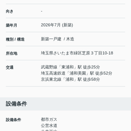
-
向き
2026年7月 (新築)
築年月
新築一戸建 / 木造
種別 / 構造
埼玉県
さいたま市緑区
芝原
３丁目10-18
所在地
武蔵野線
「
東浦和
」駅 徒歩25分
交通
埼玉高速鉄道
「
浦和美園
」駅 徒歩52分
京浜東北線
「
浦和
」駅 徒歩58分
設備条件
都市ガス
設備条件
公営水道