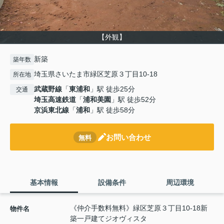
【外観】
新築
築年数
埼玉県さいたま市緑区芝原３丁目10-18
所在地
武蔵野線
「
東浦和
」駅 徒歩25分
交通
埼玉高速鉄道
「
浦和美園
」駅 徒歩52分
京浜東北線
「
浦和
」駅 徒歩58分
お問い合わせ
無料
基本情報
設備条件
周辺環境
《仲介手数料無料》緑区芝原３丁目10-18新
物件名
築一戸建てジオヴィスタ