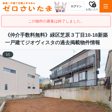
0
ログイン
お気に入り
この物件の募集は終了しました。
《仲介手数料無料》緑区芝原３丁目10-18新築
一戸建てジオヴィスタの過去掲載物件情報
1
/
1