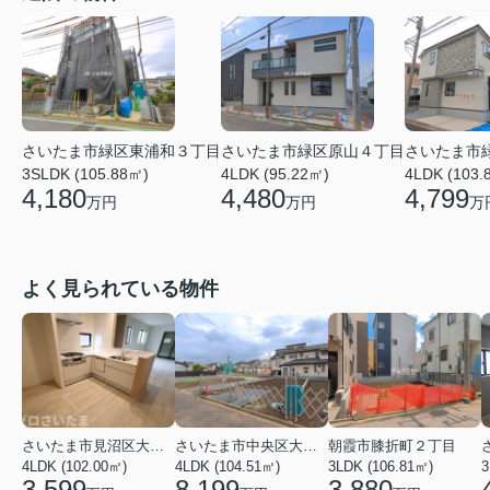
さいたま市緑区東浦和３丁目
さいたま市緑区原山４丁目
さいたま市
3SLDK (105.88㎡)
4LDK (95.22㎡)
4LDK (103.
4,180
4,480
4,799
万円
万円
万
よく見られている物件
さいたま市見沼区大字蓮沼
さいたま市中央区大戸３丁目
朝霞市膝折町２丁目
4LDK (102.00㎡)
4LDK (104.51㎡)
3LDK (106.81㎡)
3
3,599
8,199
3,880