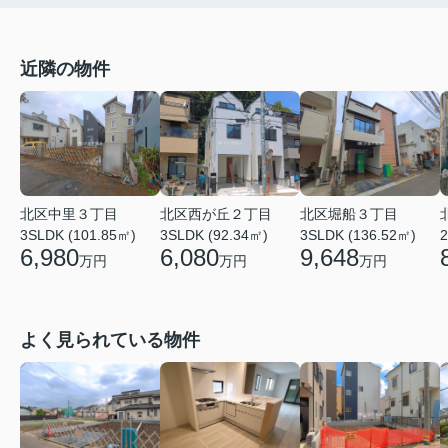
近隣の物件
北区中里３丁目
北区西が丘２丁目
北区堀船３丁目
3SLDK (101.85㎡)
3SLDK (92.34㎡)
3SLDK (136.52㎡)
2
6,980
6,080
9,648
万円
万円
万円
よく見られている物件