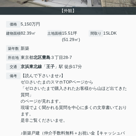
【外観】
5,150万円
価格
82.39㎡
15.51坪
1SLDK
建物面積
土地面積
間取り
(51.29㎡)
新築
築年数
東京都
北区
豊島
３丁目28-7
所在地
京浜東北線
「
王子
」駅 徒歩17分
交通
【読んで下さいませ♪】
備考
ゼロさいたまのスマホTOPページから
「ゼロさいたまで購入されたお客様から山ほど出てきた
質問」
のページが見れます。
現場でよく聞かれる質問を中心に多くの文章書いており
ます。
是非ご覧くださいませ。
♪新築戸建（仲介手数料無料＋お祝い金【キャッシュバ