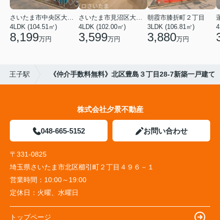
さいたま市中央区大戸３丁目
さいたま市見沼区大字蓮沼
朝霞市膝折町２丁目
4LDK (104.51㎡)
4LDK (102.00㎡)
3LDK (106.81㎡)
4
8,199
3,599
3,880
万円
万円
万円
王子駅
《仲介手数料無料》北区豊島３丁目28-7新築一戸建て
株式会社夕景不動産
048-665-5152
お問い合わせ
〒331-0825
埼玉県さいたま市北区櫛引町２丁目４９６－１
営業時間：
10:00～19:00
定休日：
火曜、水曜日
トップページ